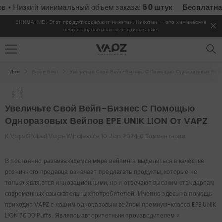
ПЕРЕЙТИ К СОДЕРЖИМОМУ
 Низкий минимальный объем заказа:
50 штук
Бесплатная до
ВНИМАНИЕ: Этот продукт содержит никотин. Никотин — это химическое
вещество, вызывающее привыкание.
Дом
Вейп-Блог
Увеличьте Свой Вейп-Бизнес С Помощью Одноразовых Вейп
Увеличьте Свой Вейп-Бизнес С Помощью
Одноразовых Вейпов EPE UNIK LION От VAPZ
К
VapzGlobal Vape Wholesale
10 Jan 2024
0 Комментарии
В постоянно развивающемся мире вейпинга выделиться в качестве
розничного продавца означает предлагать продукты, которые не
только являются инновационными, но и отвечают высоким стандартам
современных взыскательных потребителей. Именно здесь на помощь
приходит VAPZ с нашим одноразовым вейпом премиум-класса EPE UNIK
LION 7000 Puffs. Являясь авторитетным производителем и