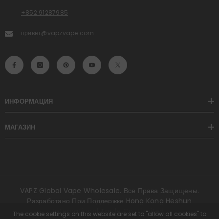
+852 91287985
привет@vapzvape.com
ИНФОРМАЦИЯ
МАГАЗИН
VAPZ Global Vape Wholesale. Все Права Защищены.
Разработано При Поддержке Hong Kong Heshun
International Trade Co., Limited.
The cookie settings on this website are set to "allow all cookies" to