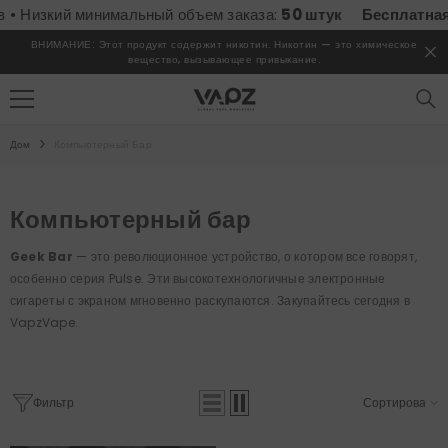
ПЕРЕЙТИ К СОДЕРЖИМОМУ
ий минимальный объем заказа:
50 штук
Бесплатная достав
ВНИМАНИЕ: Этот продукт содержит никотин. Никотин — это химическое
вещество, вызывающее привыкание.
Дом
Компьютерный Бар
Компьютерный бар
Geek Bar
— это революционное устройство, о котором все говорят,
особенно серия Pulse. Эти высокотехнологичные электронные
сигареты с экраном мгновенно раскупаются. Закупайтесь сегодня в
VapzVape.
Фильтр
Сортировать