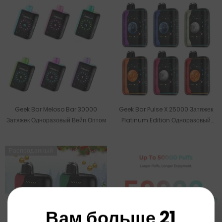
Geek Bar Meloso Bar 30000
Geek Bar Pulse X 25000 Затяжек
Затяжек Одноразовый Вейп Оптом
Platinum Edition Одноразовый
Вейп Оптом
Распроданный
Вам больше 21