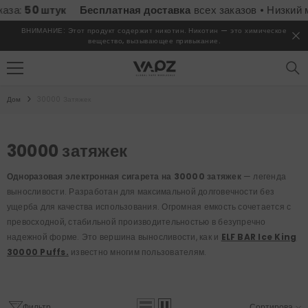
ПЕРЕЙТИ К СОДЕРЖИМОМУ
ук
Бесплатная доставка
всех заказов • Низкий минимальны
ВНИМАНИЕ: Этот продукт содержит никотин. Никотин — это химическое
вещество, вызывающее привыкание.
Дом
30000 Затяжек
30000 затяжек
Одноразовая электронная сигарета на 30000 затяжек
— легенда
выносливости.
Разработан для максимальной долговечности без
ущерба для качества использования. Огромная емкость сочетается с
превосходной, стабильной производительностью в безупречно
надежной форме. Это вершина выносливости, как и
ELF BAR Ice King
30000 Puffs.
известно многим пользователям.
eek Bar Pulse X 25000 Puffs Одноразовые
Vape Оптом
Фильтр
Сортировать