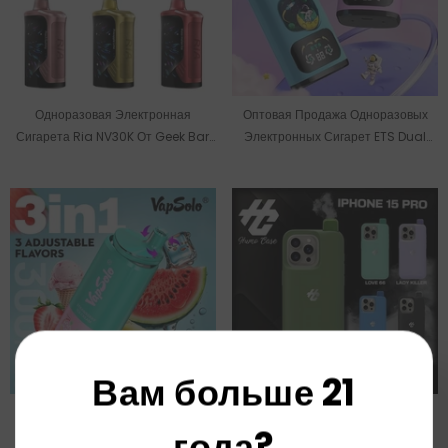
Одноразовая Электронная
Оптовая Продажа Одноразовых
Сигарета Ria NV30K От Geek Bar,
Электронных Сигарет ETS Dual
15 Мл, 5% (30000 Затяжек)
Galaxy На 30000 Затяжек Со
Склада В ЕС.
Вам больше 21
Оптовая Продажа Одноразовых
Чехол Humo Для IPhone 15,
года?
Электронных Сигарет Vapsolo
Одноразовая Электронная