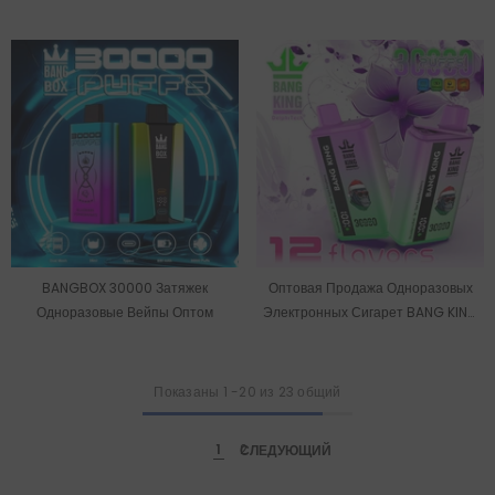
BANGBOX 30000 Затяжек
Оптовая Продажа Одноразовых
Одноразовые Вейпы Оптом
Электронных Сигарет BANG KING
30000Puffs На Складе В ЕС.
Показаны
1
-
20
из 23 общий
1
СЛЕДУЮЩИЙ
2