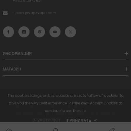
+852 91287985
привет@vapzvape.com
ИНФОРМАЦИЯ
МАГАЗИН
The cookie settings on this website are set to "allow all cookies" to
give you the very best experience. Please click Accept Cookies to
VAPZ Global Vape Wholesale. Все Права Защищены.
continue to use the site.
Разработано При Поддержке Hong Kong Heshun
International Trade Co., Limited.
PRIVACY POLICY
ПРИНИМАТЬ
✔
Способы