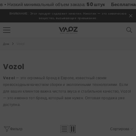
ПЕРЕЙТИ К СОДЕРЖИМОМУ
зкий минимальный объем заказа:
50 штук
Бесплатная доста
ВНИМАНИЕ: Этот продукт содержит никотин. Никотин — это химическое
вещество, вызывающее привыкание.
Дом
Vozol
Vozol
Vozol
— это огромный бренд в Европе, известный своим
превосходным качеством сборки и экологичными технологиями. Если
для ваших клиентов важна чистота вкуса и стабильное качество, Vozol
— это именно тот бренд, который вам нужен. Оптовая продажа уже
доступна.
Фильтр
Сортировать