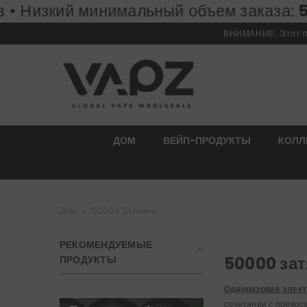
льный объем заказа:
ПЕРЕЙТИ К СОДЕРЖИМОМУ
50 штук
Бесплатн
ВНИМАНИЕ: Этот пр
ДОМ
ВЕЙП-ПРОДУКТЫ
КОЛЛ
Дом
50000 Затяжек
РЕКОМЕНДУЕМЫЕ
50000 за
ПРОДУКТЫ
Одноразовая элект
сочетании с превос