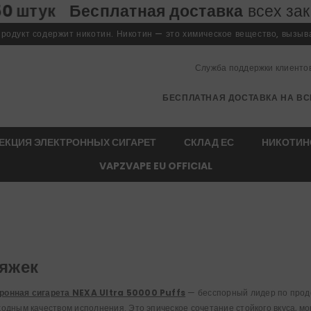
ая доставка
всех заказов • Низкий ми
одукт содержит никотин. Никотин — это химическое вещество, вызы
Служба поддержки клиенто
БЕСПЛАТНАЯ ДОСТАВКА НА ВС
ЕКЦИЯ ЭЛЕКТРОННЫХ СИГАРЕТ
СКЛАД ЕС
НИКОТИН
VAPZVAPE EU OFFICIAL
тяжек
ронная сигарета NEXA Ultra 50000 Puffs
— бесспорный лидер по прод
ходным качеством исполнения. Это эпическое сочетание стойкого вкуса, м