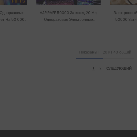
 Одноразовых
VAPIRVEE 50000 Затяжек, 20 Мл,
Электронный
рет На 50 000
Одноразовые Электронные
50000 Затя
ек
Сигареты Оптом
Электронные
Показаны
1
-
20
из 43 общий
1
2
СЛЕДУЮЩИЙ
3