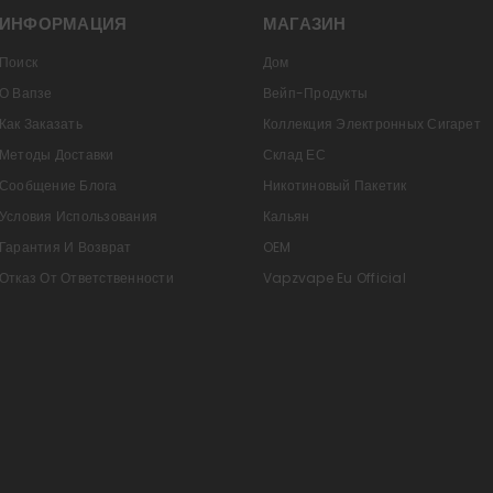
ИНФОРМАЦИЯ
МАГАЗИН
Поиск
Дом
О Вапзе
Вейп-Продукты
Как Заказать
Коллекция Электронных Сигарет
Методы Доставки
Склад ЕС
Сообщение Блога
Никотиновый Пакетик
Условия Использования
Кальян
Гарантия И Возврат
OEM
Отказ От Ответственности
Vapzvape Eu Official