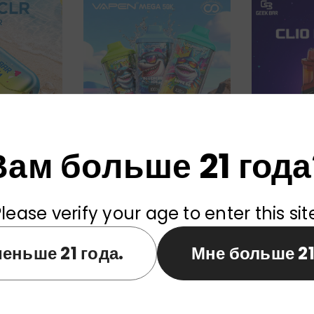
Вам больше 21 года
 Geek Bar CLR
Оптовая Продажа Одноразовых
Одноразовый 
s Оптом
Вейпов VAPEN Mega 50000 Puffs
Platinum 500
Со Склада В ЕС
lease verify your age to enter this sit
еньше 21 года.
Мне больше 21