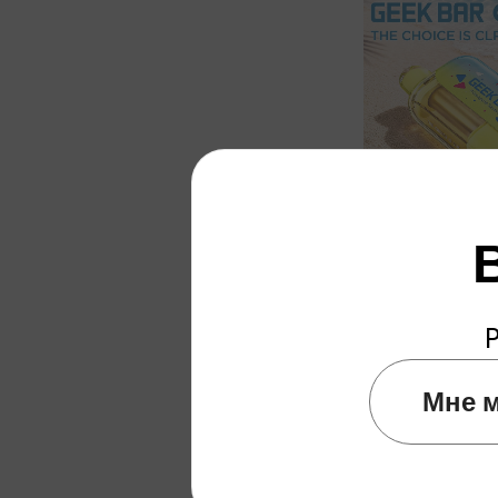
Одноразовые Вейпы
50000 Puff
P
Мне м