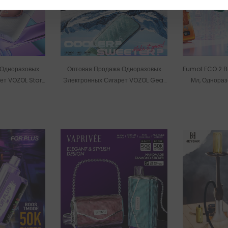
 Одноразовых
Оптовая Продажа Одноразовых
Fumot ECO 2 В 
ет VOZOL Star
Электронных Сигарет VOZOL Gear
Мл, Однораз
яжек Со Склада
Ice & Sweet 50000 Затяжек, 30 Мл,
Сигарета, 
Со Склада В ЕС.