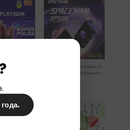
?
Вейп Geek Bar Clio
SPACEMAN SP 50000 Затяжек 25
00 Затяжек, 16 Мл,
Мл Одноразовые Электронные
Оптом
Сигареты Оптом
e.
 года.