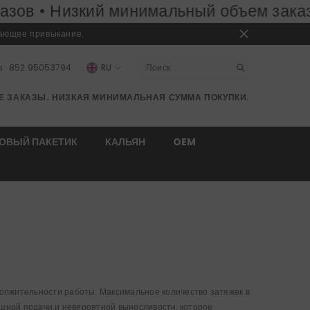
нимальный объем заказа:
50 штук
Бесп
вающее привыкание.
в
: 852 95053794
RU
EN
Е ЗАКАЗЫ. НИЗКАЯ МИНИМАЛЬНАЯ СУММА ПОКУПКИ.
RU
DE
ОВЫЙ ПАКЕТИК
КАЛЬЯН
OEM
олжительности работы.
Максимальное количество затяжек в
ощной подачи и невероятной выносливости, которое