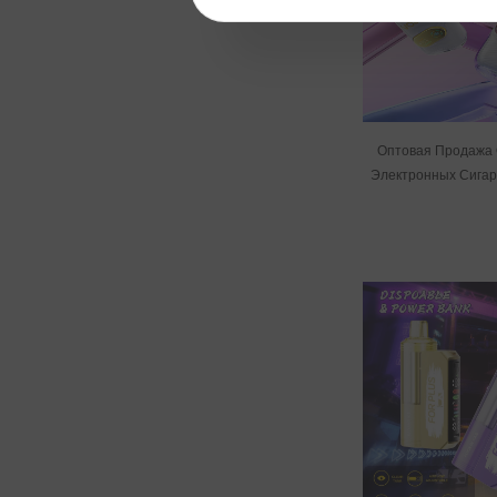
Оптовая Продажа
Электронных Сигар
Click На 50000 Зат
В ЕС.