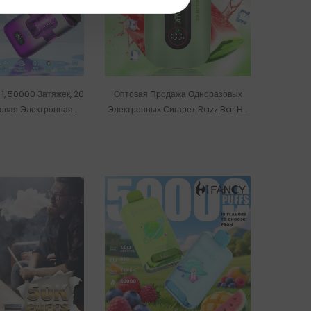
1, 50000 Затяжек, 20
Оптовая Продажа Одноразовых
овая Электронная
Электронных Сигарет Razz Bar На
Оптовая Продажа.
Складе В ЕС, 50000 Затяжек.