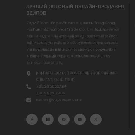
ЛУЧШИЙ ОПТОВЫЙ ОНЛАЙН-ПРОДАВЕЦ
ВЕЙПОВ
Vapz Global Vape Wholesale, часть Hong Kong
Heshun International Trade Co., Limited, является
вашим надежным источником одноразовых вейпов,
вейп-соков, устройств и оборудования для кальяна.
Мы предлагаем высококачественную продукцию и
исключительный сервис, чтобы помочь вашему
бизнесу процветать.
КОМНАТА 204C, ПРОМЫШЛЕННОЕ ЗДАНИЕ
SHIU FAT, КУНЬ ТОНГ
+852 95053794
+852 91287985
привет@vapzvape.com