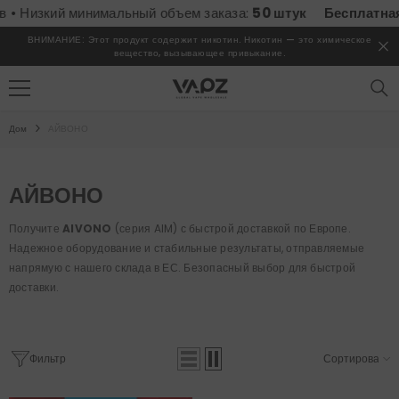
ПЕРЕЙТИ К СОДЕРЖИМОМУ
изкий минимальный объем заказа:
50 штук
Бесплатная дос
ВНИМАНИЕ: Этот продукт содержит никотин. Никотин — это химическое
вещество, вызывающее привыкание.
Дом
АЙВОНО
АЙВОНО
Получите
AIVONO
(серия AIM) с быстрой доставкой по Европе.
Надежное оборудование и стабильные результаты, отправляемые
напрямую с нашего склада в ЕС. Безопасный выбор для быстрой
доставки.
Фильтр
Сортировать