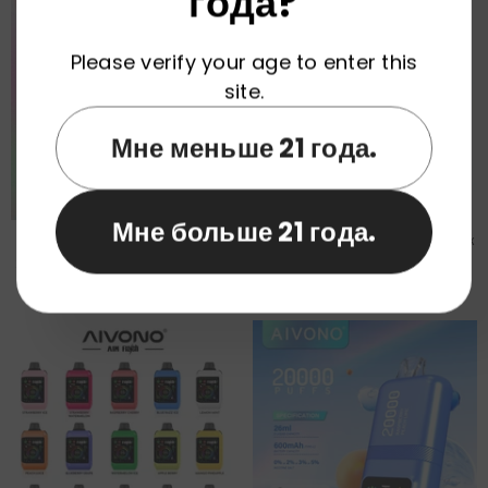
года?
Please verify your age to enter this
site.
Мне меньше 21 года.
Мне больше 21 года.
Оптовая Продажа Одноразовых
AIVONO AIM BOOM 25000 Затяжек
Электронных Сигарет AIVONO AIM
Patriot Edition Одноразовые
FATBEAR На Складе В ЕС.
Электронные Сигареты Оптом