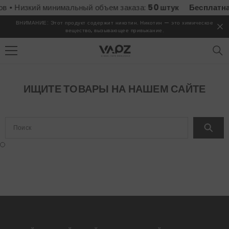
ПЕРЕЙТИ К СОДЕРЖИМОМУ
в • Низкий минимальный объем заказа:
50 штук
Бесплатная
ВНИМАНИЕ: Этот продукт содержит никотин. Никотин — это химическое
вещество, вызывающее привыкание.
ИЩИТЕ ТОВАРЫ НА НАШЕМ САЙТЕ