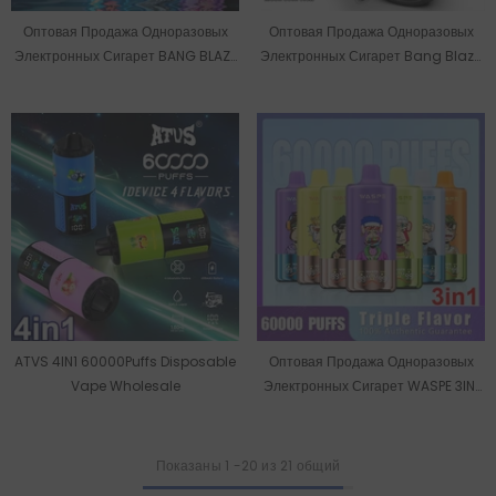
Оптовая Продажа Одноразовых
Оптовая Продажа Одноразовых
Электронных Сигарет BANG BLAZE
Электронных Сигарет Bang Blaze
4IN1 На 60000 Затяжек Со Склада
На 60000 Затяжек
В ЕС.
ATVS 4IN1 60000Puffs Disposable
Оптовая Продажа Одноразовых
Vape Wholesale
Электронных Сигарет WASPE 3IN1
На Складе В ЕС, Рассчитанных На
60000 Затяжек.
Показаны
1
-
20
из 21 общий