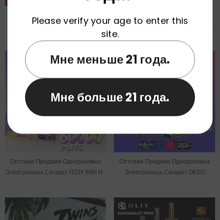
Mr.Goodie Adjust Flavor King
Оптовая Продажа Одноразовых
Please verify your age to enter this
60000 Puffs 3 In 1 Flavors
Электронных Сигарет Kangvape
site.
Disposable Vape Wholesale
Sommar Bar На 70000 Затяжек
Мне меньше 21 года.
Мне больше 21 года.
Оптовая Продажа Одноразовых
Оптовая Продажа Одноразовых
Электронных Сигарет FIZZY 6IN1 На
Электронных Сигарет OKSO
Складе В ЕС (60000 Затяжек).
Double Flavors На 60000 Затяжек