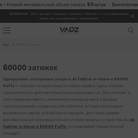
ПЕРЕЙТИ К СОДЕРЖИМОМУ
й минимальный объем заказа:
50 штук
Бесплатная доставк
ВНИМАНИЕ: Этот продукт содержит никотин. Никотин — это химическое
вещество, вызывающее привыкание.
Дом
60000 Затяжек
60000 затяжек
Одноразовая электронная сигарета Al Fakher e-hose-x 60000
Puffs
— чемпион по выносливости нового уровня.
Здесь понятие
«долговечность» действительно переосмысливается. Она сочетает в
себе огромную емкость, неизменную передачу вкуса и мощное
парообразование, созданное для вейперов, которые испытывают
возможности одного устройства на пределе. Для такого уровня
монументальной производительности такие мощные устройства, как
Al
Fakher e-hose-x 60000 Puffs,
устанавливают внушительный
стандарт.