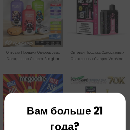
Оптовая Продажа Одноразовых
Оптовая Продажа Одноразовых
Электронных Сигарет Stagbar
Электронных Сигарет VapMod
NEXUS На Складе В ЕС,
Space Trek Spin На 60000
Рассчитанных На 60000 Затяжек.
Затяжек
Вам больше 21
года?