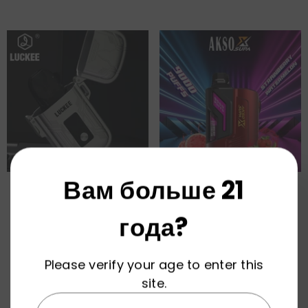
Вам больше 21
Nexus Suit Vape Оптом
HCigar AKSO SUPAX 9000 Puffs
Pod Device Vape Оптом
года?
Please verify your age to enter this
site.