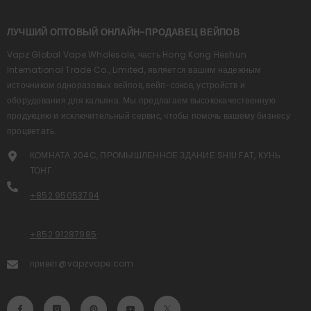
ЛУЧШИЙ ОПТОВЫЙ ОНЛАЙН-ПРОДАВЕЦ ВЕЙПОВ
Vapz Global Vape Wholesale, часть Hong Kong Heshun
International Trade Co., Limited, является вашим надежным
источником одноразовых вейпов, вейп-соков, устройств и
оборудования для кальяна. Мы предлагаем высококачественную
продукцию и исключительный сервис, чтобы помочь вашему бизнесу
процветать.
КОМНАТА 204C, ПРОМЫШЛЕННОЕ ЗДАНИЕ SHIU FAT, КУНЬ
ТОНГ
+852 95053794
+852 91287985
привет@vapzvape.com