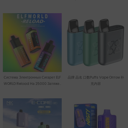
Puffs Pod
Система Электронных Сигарет ELF
品牌 品名 口数Puffs Vape Оптом 补
WORLD Reload На 25000 Затяжек
充内容
(оптовая Продажа)