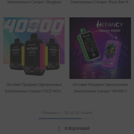
Электронных Сигарет Stagbar
Электронных Сигарет Razz Bar На
King На Складе В ЕС (40000
Складе В ЕС (40000 Затяжек).
Затяжек).
Оптовая Продажа Одноразовых
Оптовая Продажа Одноразовых
Электронных Сигарет FIZZY NOVA
Электронных Сигарет HIFANCY
PLUS На Складе В ЕС (40000
STORM На 40000 Затяжек Со
Затяжек).
Склада В ЕС.
Показаны
1
-
20
из 26 общий
1
СЛЕДУЮЩИЙ
2