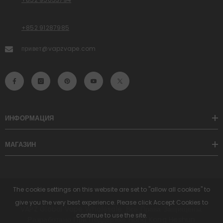
+852 91287985
привет@vapzvape.com
ИНФОРМАЦИЯ
МАГАЗИН
The cookie settings on this website are set to "allow all cookies" to
give you the very best experience. Please click Accept Cookies to
VAPZ Global Vape Wholesale. Все Права Защищены.
continue to use the site.
Разработано При Поддержке Hong Kong Heshun