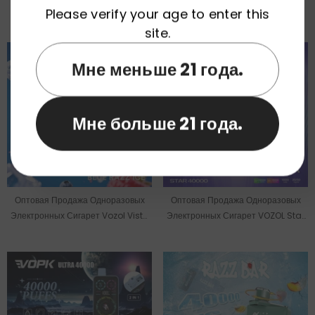
Электронных Сигарет Fumot
Электронных Сигарет WASPE Fihp
Please verify your age to enter this
Leopard На 40000 Затяжек
2 В 1 (40000 Затяжек) На Складе В
site.
ЕС.
Мне меньше 21 года.
Мне больше 21 года.
Оптовая Продажа Одноразовых
Оптовая Продажа Одноразовых
Электронных Сигарет Vozol Vista
Электронных Сигарет VOZOL Star
40000 Puffs 20ml Со Склада В ЕС.
40000 Puffs 20ml Со Склада В ЕС.