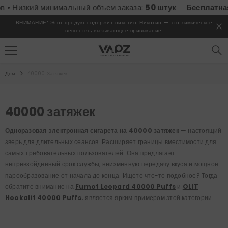
ПЕРЕЙТИ К СОДЕРЖИМОМУ
 минимальный объем заказа:
50 штук
Бесплатная доставка
ВНИМАНИЕ: Этот продукт содержит никотин. Никотин — это химическое
вещество, вызывающее привыкание.
Дом
40000 Затяжек
40000 затяжек
Одноразовая электронная сигарета на 40000 затяжек
— настоящий
зверь для длительных сеансов.
Расширяет границы вместимости для
самых требовательных пользователей. Она предлагает
непревзойденный срок службы, неизменную передачу вкуса и мощное
парообразование от начала до конца. Ищете что-то подобное? Тогда
обратите внимание на
Fumot Leopard 40000 Puffs
и
OLIT
Hookalit 40000 Puffs.
является ярким примером этой категории.