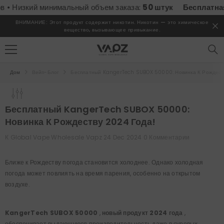
ПЕРЕЙТИ К СОДЕРЖИМОМУ
Низкий минимальный объем заказа:
50 штук
Бесплатная до
ВНИМАНИЕ: Этот продукт содержит никотин. Никотин — это химическое
вещество, вызывающее привыкание.
Дом
Вейп-Блог
Бесплатный KangerTech SUBOX 50000: Новинка К Рождест
Бесплатный KangerTech SUBOX 50000:
Новинка К Рождеству 2024 Года!
К
Global Vape Wholesale Vapz
24 Dec 2024
0 Комментарии
Ближе к Рождеству погода становится холоднее. Однако холодная
погода может повлиять на время парения, особенно на открытом
воздухе.
KangerTech SUBOX 50000
,
новый продукт 2024 года
,
обеспечивает выдающуюся производительность даже в суровых