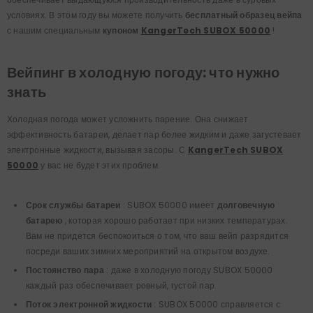
условиях. В этом году вы можете получить
бесплатный образец вейпа
с нашим специальным
купоном
KangerTech SUBOX 50000
!
Вейпинг в холодную погоду: что нужно
знать
Холодная погода может усложнить парение. Она снижает
эффективность батареи, делает пар более жидким и даже загустевает
электронные жидкости, вызывая засоры. С
KangerTech SUBOX
50000
у вас не будет этих проблем.
Срок службы батареи
: SUBOX 50000 имеет
долговечную
батарею
, которая хорошо работает при низких температурах.
Вам не придется беспокоиться о том, что ваш вейп разрядится
посреди ваших зимних мероприятий на открытом воздухе.
Постоянство пара
: даже в холодную погоду SUBOX 50000
каждый раз обеспечивает ровный, густой пар.
Поток электронной жидкости
: SUBOX 50000 справляется с