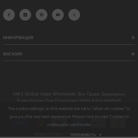
ИНФОРМАЦИЯ
МАГАЗИН
VAPZ Global Vape Wholesale. Все Права Защищены.
Разработано При Поддержке Hong Kong Heshun
International Trade Co., Limited.
The cookie settings on this website are set to "allow all cookies" to
give you the very best experience. Please click Accept Cookies to
Способы
оплаты
continue to use the site.
PRIVACY POLICY
ПРИНИМАТЬ
✔