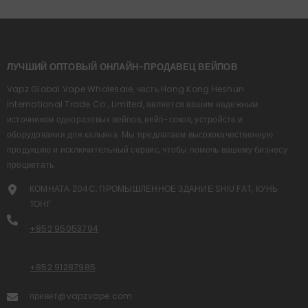
ЛУЧШИЙ ОПТОВЫЙ ОНЛАЙН-ПРОДАВЕЦ ВЕЙПОВ
Vapz Global Vape Wholesale, часть Hong Kong Heshun
International Trade Co., Limited, является вашим надежным
источником одноразовых вейпов, вейп-соков, устройств и
оборудования для кальяна. Мы предлагаем высококачественную
продукцию и исключительный сервис, чтобы помочь вашему бизнесу
процветать.
КОМНАТА 204C, ПРОМЫШЛЕННОЕ ЗДАНИЕ SHIU FAT, КУНЬ
ТОНГ
+852 95053794
+852 91287985
привет@vapzvape.com