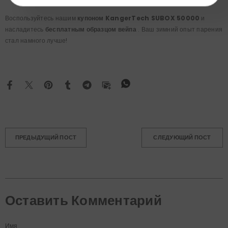
Воспользуйтесь нашим
купоном KangerTech SUBOX 50000
и
насладитесь
бесплатным образцом вейпа
. Ваш зимний опыт парения
стал намного лучше!
ПРЕДЫДУЩИЙ ПОСТ
СЛЕДУЮЩИЙ ПОСТ
Оставить Комментарий
Имя