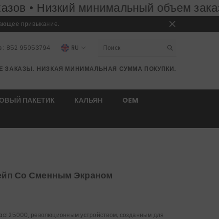
кий минимальный объем заказа:
50 штук
вающее привыкание.
в
: 852 95053794
RU
EN
Е ЗАКАЗЫ. НИЗКАЯ МИНИМАЛЬНАЯ СУММА ПОКУПКИ.
RU
DE
ОВЫЙ ПАКЕТИК
КАЛЬЯН
OEM
Вейп Со Сменным Экраном
oad 25000, революционным устройством, созданным для