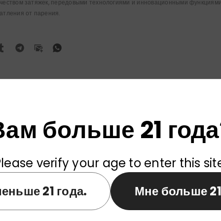
еством затяжек, передовыми технологиями и инновационными функциями
атления от парения.
ПРЕДЫДУЩИЙ ПОСТ
Вам больше 21 года
тарий
lease verify your age to enter this sit
16 Jan 2025
asri
еньше 21 года.
Мне больше 21
gg