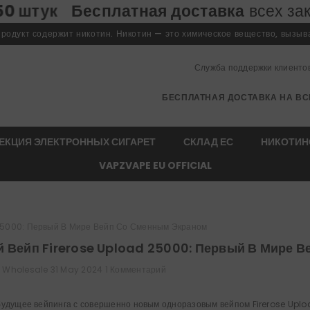
сплатная доставка
всех заказов • Низ
одукт содержит никотин. Никотин — это химическое вещество, вызы
Служба поддержки клиенто
БЕСПЛАТНАЯ ДОСТАВКА НА ВС
ЕКЦИЯ ЭЛЕКТРОННЫХ СИГАРЕТ
СКЛАД ЕС
НИКОТИН
VAPZVAPE EU OFFICIAL
25000: Первый В Мире Вейп Со Сменным Экраном
 Вейп Firerose Upload 25000: Первый В Мире 
 Wholesale
31 May 2024
1 Комментарий
будущее вейпинга с совершенно новым одноразовым вейпом Firerose Upl