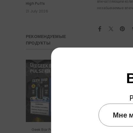
впечатляющим колич
High Puffs
незабываемые впеч
21 July 2026
РЕКОМЕНДУЕМЫЕ
ПРОДУКТЫ
1 Коммен
P
Мне м
Geek Bar Pulse X 25000 Puffs