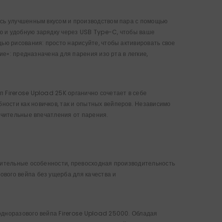
есь улучшенным вкусом и производством пара с помощью
ю и удобную зарядку через USB Type-C, чтобы ваше
щью рисования: просто нарисуйте, чтобы активировать свое
ие»: предназначена для парения изо рта в легкие,
 Firerose Upload 25K органично сочетает в себе
ости как новичков, так и опытных вейперов. Независимо
лючительные впечатления от парения.
ичительные особенности, превосходная производительность
вого вейпа без ущерба для качества и
одноразового вейпа Firerose Upload 25000. Обладая