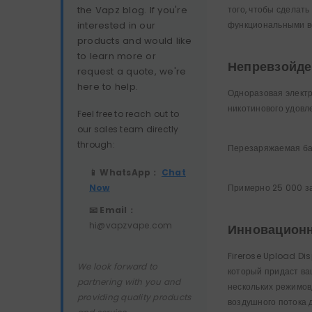
the Vapz blog. If you're
того, чтобы сделат
interested in our
функциональными во
products and would like
to learn more or
Непревзойде
request a quote, we're
here to help.
Одноразовая электр
никотинового удовл
Feel free to reach out to
our sales team directly
through:
Перезаряжаемая ба
📱 WhatsApp：
Chat
Now
Примерно 25 000 за
📧 Email：
hi@vapzvape.com
Инновацион
Firerose Upload Di
We look forward to
который придаст ва
partnering with you and
нескольких режимов
providing quality products
воздушного потока 