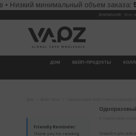
минимальный объем заказа:
ПЕРЕЙТИ К СОДЕРЖИМОМУ
50 штук
Бе
ВНИМАНИЕ: Этот пр
ДОМ
ВЕЙП-ПРОДУКТЫ
КОЛЛ
Дом
Вейп-Блог
Одноразовый Вейп Firerose Upload 
Одноразовый
К
VapzGlobal Vape
Friendly Reminder:
Thank you for reading
Откройте для себя 