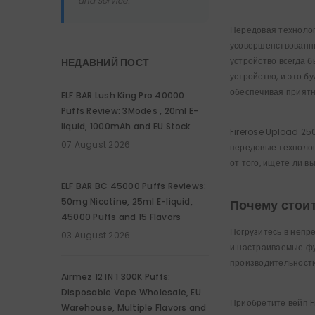
and service.
Передовая технолог
усовершенствованны
устройство всегда 
НЕДАВНИЙ ПОСТ
устройство, и это б
обеспечивая приятн
ELF BAR Lush King Pro 40000
Puffs Review: 3Modes , 20ml E-
liquid, 1000mAh and EU Stock
Firerose Upload 25
07 August 2026
передовые технолог
от того, ищете ли 
ELF BAR BC 45000 Puffs Reviews:
50mg Nicotine, 25ml E-liquid,
Почему стои
45000 Puffs and 15 Flavors
Погрузитесь в непр
03 August 2026
и настраиваемые фу
производительности
Airmez 12 IN 1 300K Puffs:
Disposable Vape Wholesale, EU
Приобретите вейп F
Warehouse, Multiple Flavors and