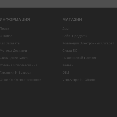
ИНФОРМАЦИЯ
МАГАЗИН
Поиск
Дом
О Вапзе
Вейп-Продукты
Как Заказать
Коллекция Электронных Сигарет
Методы Доставки
Склад ЕС
Сообщение Блога
Никотиновый Пакетик
Условия Использования
Кальян
Гарантия И Возврат
OEM
Отказ От Ответственности
Vapzvape Eu Official