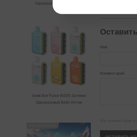
Одноразовые Vape Оптом
Оставит
Имя
Комментарий
Geek Bar Pulse 15000 Затяжек
Одноразовый Вейп Оптом
Все комментарии в 
Распроданный