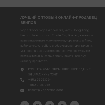
ЛУЧШИЙ ОПТОВЫЙ ОНЛАЙН-ПРОДАВЕЦ
ВЕЙПОВ
Vapz Global Vape Wholesale, часть Hong Kong
Heshun International Trade Co., Limited, является
вашим надежным источником одноразовых вейпов,
вейп-соков, устройств и оборудования для кальяна.
Мы предлагаем высококачественную продукцию и
исключительный сервис, чтобы помочь вашему
бизнесу процветать.
КОМНАТА 204C, ПРОМЫШЛЕННОЕ ЗДАНИЕ
SHIU FAT, КУНЬ ТОНГ
+852 95053794
+852 91287985
привет@vapzvape.com