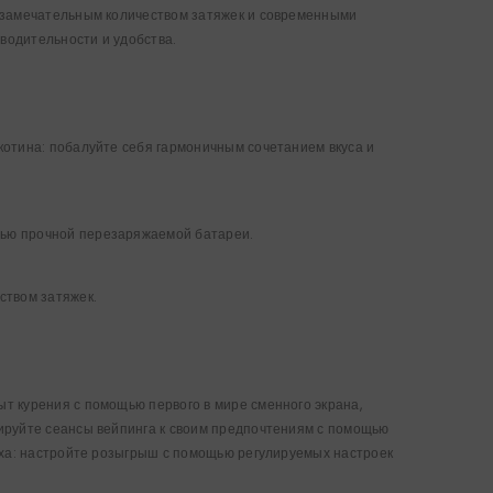
й замечательным количеством затяжек и современными
водительности и удобства.
котина: побалуйте себя гармоничным сочетанием вкуса и
щью прочной перезаряжаемой батареи.
ством затяжек.
т курения с помощью первого в мире сменного экрана,
ируйте сеансы вейпинга к своим предпочтениям с помощью
уха: настройте розыгрыш с помощью регулируемых настроек