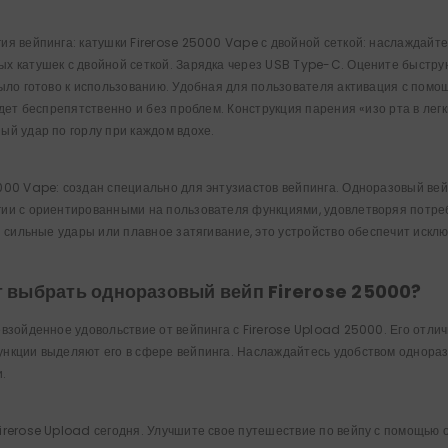
ия вейпинга: катушки Firerose 25000 Vape с двойной сеткой: наслаждайт
х катушек с двойной сеткой. Зарядка через USB Type-C. Оцените быстру
было готово к использованию. Удобная для пользователя активация с помо
удет беспрепятственно и без проблем. Конструкция парения «изо рта в легк
ый удар по горлу при каждом вдохе.
000 Vape: создан специально для энтузиастов вейпинга. Одноразовый вейп
ии с ориентированными на пользователя функциями, удовлетворяя потребн
вы сильные удары или плавное затягивание, это устройство обеспечит иск
т выбрать одноразовый вейп Firerose 25000?
евзойденное удовольствие от вейпинга с Firerose Upload 25000. Его отл
нкции выделяют его в сфере вейпинга. Наслаждайтесь удобством одноразо
.
irerose Upload сегодня. Улучшите свое путешествие по вейпу с помощью 