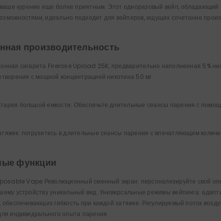
ь ваше курение еще более приятным. Этот одноразовый вейп, обладающи
зможностями, идеально подходит для вейперов, ищущих сочетание произ
нная производительность
онная сигарета Firerose Upload 25K, предварительно наполненная 5% ни
етворения с мощной концентрацией никотина 50 мг.
тарея большой емкости: Обеспечьте длительные сеансы парения с помо
тяжек: погрузитесь в длительные сеансы парения с впечатляющим количе
ные функции
sposable Vape Революционный сменный экран: персонализируйте свой опы
шему устройству уникальный вид. Универсальные режимы вейпинга: адапт
, обеспечивающих гибкость при каждой затяжке. Регулируемый поток возд
для индивидуального опыта парения.