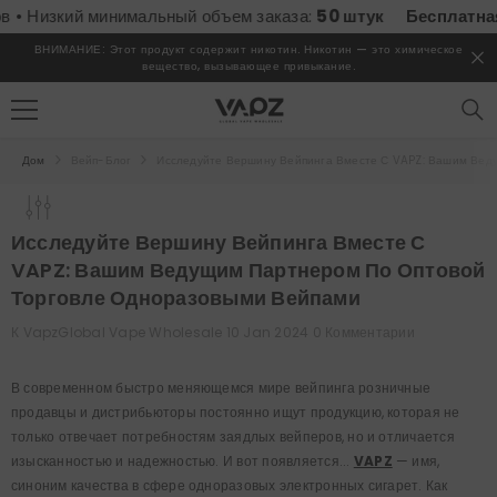
ПЕРЕЙТИ К СОДЕРЖИМОМУ
Низкий минимальный объем заказа:
50 штук
Бесплатная до
ВНИМАНИЕ: Этот продукт содержит никотин. Никотин — это химическое
вещество, вызывающее привыкание.
Дом
Вейп-Блог
Исследуйте Вершину Вейпинга Вместе С VAPZ: Вашим Вед
Исследуйте Вершину Вейпинга Вместе С
VAPZ: Вашим Ведущим Партнером По Оптовой
Торговле Одноразовыми Вейпами
К
VapzGlobal Vape Wholesale
10 Jan 2024
0 Комментарии
В современном быстро меняющемся мире вейпинга розничные
продавцы и дистрибьюторы постоянно ищут продукцию, которая не
только отвечает потребностям заядлых вейперов, но и отличается
изысканностью и надежностью. И вот появляется...
VAPZ
— имя,
синоним качества в сфере одноразовых электронных сигарет. Как