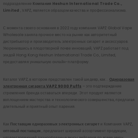
подразделение
Компания Heshun International Trade Co.,
Limited
, VAPZ, является образцом качества и профессионализма.
С момента своего основания в 2022 году компания VAPZ Global Vape
Wholesale заняла прочное место на рынке как авторитетный
дистрибьютор и производитель электронных сигарет и аксессуаров.
Укоренившись в плодотворной почве инноваций, VAPZ работает под
эгидой Hong Kong Heshun International Trade Co., Limited,
предоставляя уникальную онлайн-платформу.
Каталог VAPZ, в котором представлен такой шедевр, как...
Одноразовая
электронная сигарета VAPZ 9000 Puffs
– это подтверждение
стремления бренда оставаться впереди. Этот продукт является
воплощением мастерства и технологического совершенства, предлагая
длительный и приятный опыт парения.
Как
Поставщик одноразовых электронных сигарет
и
Компания VAPZ,
оптовый поставщик
, предлагает широкий ассортимент продукции,
удовлетворяющей разнообразные вкусы вейперов по всему миру.