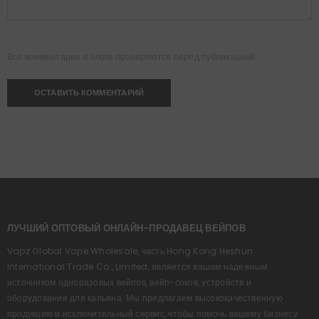
Все комментарии в блоге проверяются перед публикацией.
ЛУЧШИЙ ОПТОВЫЙ ОНЛАЙН-ПРОДАВЕЦ ВЕЙПОВ
Vapz Global Vape Wholesale, часть Hong Kong Heshun
International Trade Co., Limited, является вашим надежным
источником одноразовых вейпов, вейп-соков, устройств и
оборудования для кальяна. Мы предлагаем высококачественную
продукцию и исключительный сервис, чтобы помочь вашему бизнесу