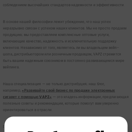
соблюдением высочайших стандартов надежности и эффективности.
В основе нашей философии лежит убеждение, что наш успех
неразрывно связан с успехом наших клиентов. Мы не просто продаем
продукцию; мы предоставляем комплексные оптовые услуги,
включающие качество, надежность и исключительную поддержку
клиентов. Независимо от того, являетесь ли вы владельцем вейп-
шопа, дистрибьютором или розничным продавцом, VAPZ стремится
быть вашим надежным союзником в постоянно развивающемся мире
вейпинга.
Наша специализация — не только дистрибуция; наш блог,
например,
«Развивайте свой бизнес по продаже электронных
сигарет с помощью VAPZ»
— это кладезь информации, предлагающая
полезные советы и рекомендации, которые помогут вам уверенно
ориентироваться в отрасли.
Поскольку мы продолжаем следить за динамикой рынка и постоянно