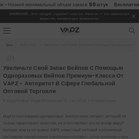
ПЕРЕЙТИ К СОДЕРЖИМОМУ
зкий минимальный объем заказа:
50 штук
Бесплатная дост
ВНИМАНИЕ: Этот продукт содержит никотин. Никотин — это химическое
вещество, вызывающее привыкание.
Дом
Вейп-Блог
Увеличьте Свой Запас Вейпов С Помощью Одноразовых Вей
Увеличьте Свой Запас Вейпов С Помощью
Одноразовых Вейпов Премиум-Класса От
VAPZ - Авторитет В Сфере Глобальной
Оптовой Торговли
К
VapzGlobal Vape Wholesale
10 Jan 2024
0 Комментарии
Ищете поставщика одноразовых электронных сигарет, который не
только гарантирует качество, но и поставляет его по всему миру?
Больше искать не нужно! VAPZ, известный оптовый и розничный
поставщик одноразовых электронных сигарет, готов пополнить ваш