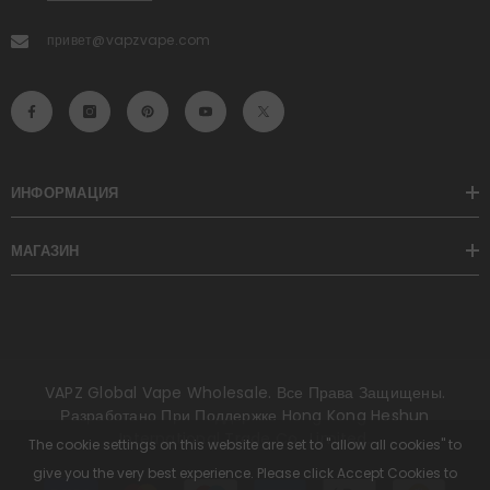
привет@vapzvape.com
ИНФОРМАЦИЯ
МАГАЗИН
VAPZ Global Vape Wholesale. Все Права Защищены.
Разработано При Поддержке Hong Kong Heshun
International Trade Co., Limited.
The cookie settings on this website are set to "allow all cookies" to
give you the very best experience. Please click Accept Cookies to
Способы