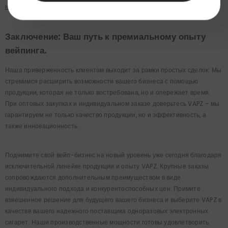
нас
страница.
Заключение: Ваш путь к премиальному опыту
вейпинга.
Наша приверженность клиентам выходит за рамки простых сделок. Мы
стремимся расширить возможности вашего бизнеса с помощью
продукции, которая не только востребована, но и опережает время.
При оптовых закупках и индивидуальном заказе доверьтесь VAPZ – мы
гарантируем не только качество продукции, но и эффективность, а
также инновационность.
Поднимите свой вейп-бизнес на новый уровень уже сегодня благодаря
исключительной линейке продукции и опыту VAPZ. Крупные заказы
сопровождаются дополнительным преимуществом в виде
индивидуального подхода и конкурентоспособных цен. Примите
взвешенное решение для будущего вашего бизнеса и выберите VAPZ в
качестве вашего надежного поставщика одноразовых электронных
сигарет. Наши производственные мощности готовы удовлетворить