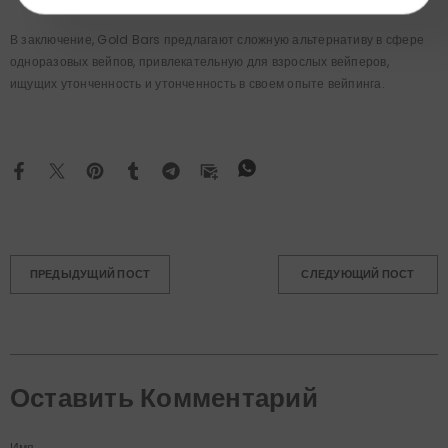
В заключение, Gold Bars предлагают сложную альтернативу в сфере
одноразовых вейпов, привлекательную для взрослых вейперов,
ищущих утонченность и утонченность в своем опыте вейпинга.
ПРЕДЫДУЩИЙ ПОСТ
СЛЕДУЮЩИЙ ПОСТ
Оставить Комментарий
Имя