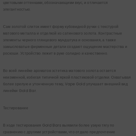
цветовыми оттенками, обозначающими вкус, и отличается
элегантностью.
Сам золотой слиток имеет форму кубовидной ручки с текстурой
матового металла и отделкой из сатинового золота. Контрастные
элементы черного глянцевого мундштука и основания, а также
замысловатые фирменные детали создают ощущение мастерства и
роскоши. Устройство лежит в руке солидно и качественно.
Во всей линейке ароматов эстетика матового золота остается
неизменной, избегая типичной яркой пластиковой отделки. Охватывая
более зрелую и утонченную тему, Vape Gold улучшает внешний вид
линейки Gold Bar.
Тестирование
В ходе тестирования Gold Bars выявили более узкую тягу по
сравнению с другими устройствами, что отдало предпочтение