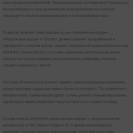
некоторым пользователям. Первоначальные затяжки могут показаться
интенсивными, но при дальнейшем использовании постепенно
переходят к сбалансированному вкусу и образованию пара.
12 вкусов, включая такие варианты, как «Клубничное парфе»,
«Персиковая груша» и «Оазис», демонстрируют продуманный и
сделанный со вкусом выбор, схожий с визуальной привлекательностью
Gold Bar. Несмотря на то, что вкус различим, некоторым он может
показаться слегка сладким, за исключением, например, слишком
сладкого варианта с мятой.
Хотя вкус Banana Ice приятно удивил своим уникальным профилем,
общие вкусовые ощущения можно было бы улучшить. По сравнению с
конкурентами, такими как Dragbar с очень реалистичными вкусовыми
характеристиками, Gold Bars могут уступать по сложности вкуса.
Стилистически Gold Bars резко контрастируют с предложениями
конкурентов от Elf, Geek и Voopoo. В то время как конкуренты
выбирают смелые цвета и яркую упаковку, Gold Bars излучают