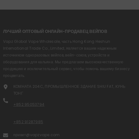
ЛУЧШИЙ ОПТОВЫЙ ОНЛАЙН-ПРОДАВЕЦ ВЕЙПОВ
Vapz Global Vape Wholesale, часть Hong Kong Heshun
International Trade Co., Limited, является вашим надежным
источником одноразовых вейпов, вейп-соков, устройств и
оборудования для кальяна. Мы предлагаем высококачественную
продукцию и исключительный сервис, чтобы помочь вашему бизнесу
процветать.
КОМНАТА 204C, ПРОМЫШЛЕННОЕ ЗДАНИЕ SHIU FAT, КУНЬ
ТОНГ
+852 95053794
+852 91287985
привет@vapzvape.com