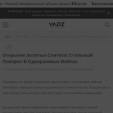
ПЕРЕЙТИ К СОДЕРЖИМОМУ
Низкий минимальный объем заказа:
50 штук
Бесплатная до
ВНИМАНИЕ: Этот продукт содержит никотин. Никотин — это химическое
вещество, вызывающее привыкание.
Дом
Вейп-Блог
Открытие Золотых Слитков: Стильный Поворот В Одноразо
Открытие Золотых Слитков: Стильный
Поворот В Одноразовых Вейпах
К
VapzGlobal Vape Wholesale
11 May 2024
0 Комментарии
Отрываясь от яркой тенденции одноразовых пластиковых вейпов,
Gold Bars обещают нотку изысканности и элегантности. Погрузитесь в
наш обзор, чтобы узнать, соответствуют ли эти вейпы ожиданиям...
Загадочный бренд Vape Gold представляет окутанную тайной
одноразовую линейку Gold Bar. Предполагается, что их недавний