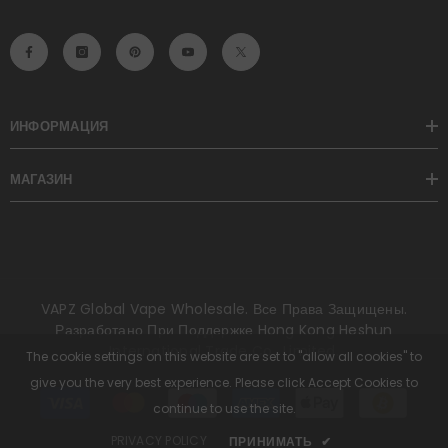
ИНФОРМАЦИЯ
МАГАЗИН
VAPZ Global Vape Wholesale. Все Права Защищены.
Разработано При Поддержке Hong Kong Heshun
International Trade Co., Limited.
The cookie settings on this website are set to "allow all cookies" to
give you the very best experience. Please click Accept Cookies to
Способы
оплаты
continue to use the site.
PRIVACY POLICY
ПРИНИМАТЬ
✔