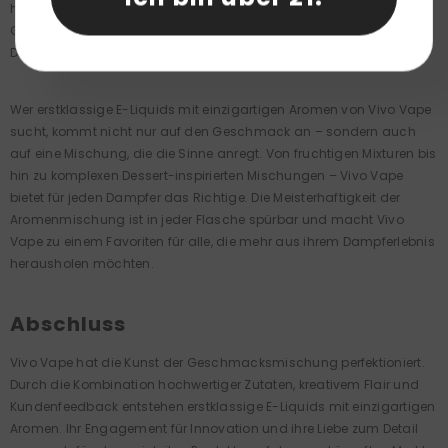
hochwertigen Zutaten und der kreative Ansatz bei der
Geschmacksentwicklung machen sie zu einer beliebten Marke für
Dampfer, die Wert auf raffinierte E-Liquids legen.
Wer erstklassige E-Liquids mit einzigartigen Aromen von Vivo Vape
sucht, kommt nicht nur auf den Geschmack an – sondern auch
auf eine Mischung, die die Sinne anregt. Von fruchtigen Mixturen bis
hin zu komplexen Dessert-inspirierten Mischungen – Vivo Vape
bietet für jeden Dampfer das Richtige. Die Meisterhaftigkeit der
Aromenmischung ist in jeder Flasche spürbar und macht Vivo
Vape zu einem Favoriten für alle, die mehr aus ihrem Dampferlebnis
herausholen möchten.
Abschluss
Vivo Vape hat die Kunst der Geschmacksmischung perfektioniert.
Durch die Kombination hochwertiger Zutaten, kreativem Flair und
Kundenfeedback entstehen erstklassige E-Liquids mit einzigartigen
Aromen. Ihr Engagement für Innovation und ihre Liebe zum Detail