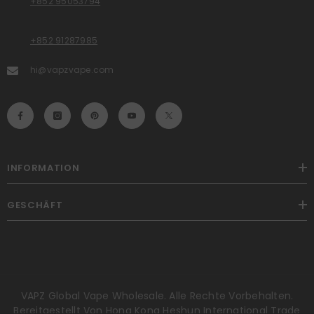
+852 95053794
+852 91287985
hi@vapzvape.com
INFORMATION
GESCHÄFT
VAPZ Global Vape Wholesale. Alle Rechte Vorbehalten.
Bereitgestellt Von Hong Kong Heshun International Trade