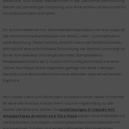
Kreativität. Vivo Vapes Meisterschaft in der Geschmacksmischung
beruht auf jahrelanger Forschung und einer echten Leidenschaft für
Innovationen beim Dampfen.
Ein Schlüsselelement im Aromenkreationsprozess von Vivo Vape ist
die harmonische Kombination von Basis-, Herz- und Kopfnote in
jeder Mischung. Diese Technik, ähnlich wie in der Parfümindustrie,
ermöglicht eine schichtweise Entwicklung der Aromen und sorgt so
für ein komplexeres und angenehmeres Dampferlebnis.
Beispielsweise kann ein E-Liquid mit Fruchtgeschmack mit einer
süßen, fruchtigen Basis beginnen, gefolgt von einer cremigen
Herznote und abschließend mit einer pikanten oder erfrischenden
Kopfnote.
Vivo Vapes Liebe zum Detail beim Ausbalancieren dieser Schichten
ist einer der Gründe, warum ihre E-Liquids regelmäßig zu den
besten der Branche zählen. Die
erstklassigen E-Liquids mit
einzigartigen Aromen von Vivo Vape
setzen neue Maßstäbe für
die Konkurrenz und zeigen, wie komplexe Geschmacksprofile mit
hochwertigen Zutaten und einem raffinierten Mischverfahren