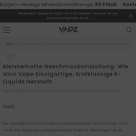
ZUM INHALT SPRINGEN
en • Niedrige Mindestbestellmenge:
50 Stück
Kostenlose
WARNUNG: Dieses Produkt enthält Nikotin. Nikotin ist ein
suchterzeugender Stoff.
Heim
Vape-Blog
Meisterhafte Geschmacksmischung: Wie Vivo Vape Einzig
Meisterhafte Geschmacksmischung: Wie
Vivo Vape Einzigartige, Erstklassige E-
Liquids Herstellt
Von
VapzGlobal Vape Wholesale
25 Oct 2024
0 Kommentare
Quelle
Die Dampfbranche ist voller unzähliger Marken und Aromen, doch
nicht alle bieten ein unvergessliches Erlebnis. Vivo Vape hat es