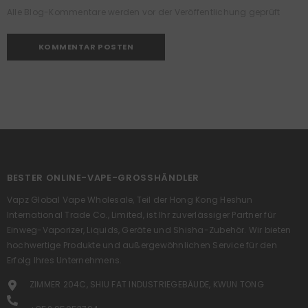
Alle Blog-Kommentare werden vor der Veröffentlichung geprüft
BESTER ONLINE-VAPE-GROSSHÄNDLER
Vapz Global Vape Wholesale, Teil der Hong Kong Heshun
International Trade Co., Limited, ist Ihr zuverlässiger Partner für
Einweg-Vaporizer, Liquids, Geräte und Shisha-Zubehör. Wir bieten
hochwertige Produkte und außergewöhnlichen Service für den
Erfolg Ihres Unternehmens.
ZIMMER 204C, SHIU FAT INDUSTRIEGEBÄUDE, KWUN TONG