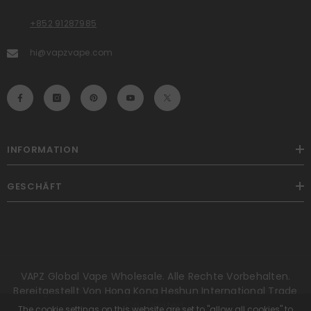
+852 91287985
hi@vapzvape.com
INFORMATION
GESCHÄFT
VAPZ Global Vape Wholesale. Alle Rechte Vorbehalten.
Bereitgestellt Von Hong Kong Heshun International Trade
Co., Limited.
The cookie settings on this website are set to "allow all cookies" to