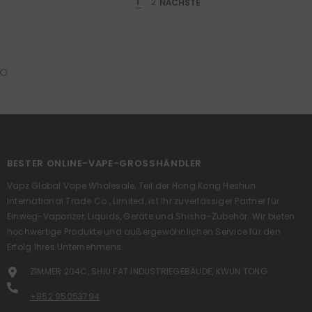
1
2
NÄCHSTE
BESTER ONLINE-VAPE-GROSSHÄNDLER
Vapz Global Vape Wholesale, Teil der Hong Kong Heshun
International Trade Co., Limited, ist Ihr zuverlässiger Partner für
Einweg-Vaporizer, Liquids, Geräte und Shisha-Zubehör. Wir bieten
hochwertige Produkte und außergewöhnlichen Service für den
Erfolg Ihres Unternehmens.
ZIMMER 204C, SHIU FAT INDUSTRIEGEBÄUDE, KWUN TONG
+852 95053794