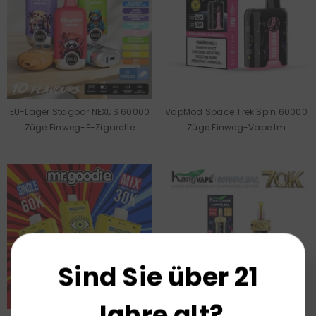
EU-Lager Stagbar NEXUS 60000
VapMod Space Trek Spin 60000
Züge Einweg-E-Zigarette
Züge Einweg-Vape Im
Großhandel
Großhandel
Sind Sie über 21
Jahre alt?