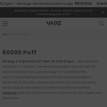
ZUM INHALT SPRINGEN
Niedrige Mindestbestellmenge:
50 Stück
Kostenloser Ve
WARNUNG: Dieses Produkt enthält Nikotin. Nikotin ist ein
suchterzeugender Stoff.
Heim
60000 Puff
60000 Puff
Einweg-E-Zigarette mit über 60.000 Zügen
– Der ultimative
Ausdauer-Champion.
Hier wird Langlebigkeit neu definiert. Sie
vereint enormes Fassungsvermögen mit unverfälschter
Geschmackswiedergabe und kraftvoller Dampfproduktion –
entwickelt für Dampfer, die das Maximum aus einem einzelnen
Gerät herausholen wollen. Für diese Klasse monumentaler
Leistung
setzt die Al Fakher e-hose-x mit über 60.000 Zügen neue
Maßstäbe.