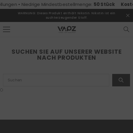
ZUM INHALT SPRINGEN
llungen • Niedrige Mindestbestellmenge:
50 Stück
Koste
WARNUNG: Dieses Produkt enthält Nikotin. Nikotin ist ein
suchterzeugender Stoff.
SUCHEN SIE AUF UNSERER WEBSITE
NACH PRODUKTEN