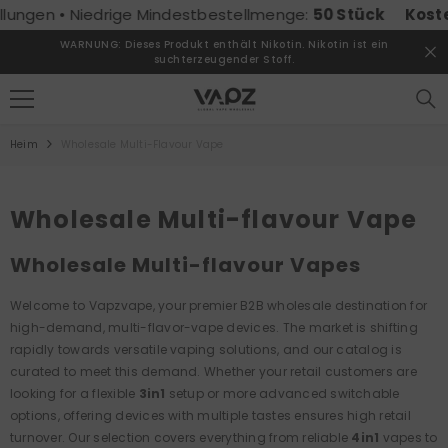
ZUM INHALT SPRINGEN
edrige Mindestbestellmenge:
50 Stück
Kostenloser Ver
WARNUNG: Dieses Produkt enthält Nikotin. Nikotin ist ein
suchterzeugender Stoff.
Heim
Wholesale Multi-Flavour Vape
Wholesale Multi-flavour Vape
Wholesale Multi-flavour Vapes
Welcome to Vapzvape, your premier B2B wholesale destination for
high-demand, multi-flavor-vape devices. The market is shifting
rapidly towards versatile vaping solutions, and our catalog is
curated to meet this demand. Whether your retail customers are
looking for a flexible
3in1
setup or more advanced switchable
options, offering devices with multiple tastes ensures high retail
turnover. Our selection covers everything from reliable
4in1
vapes to