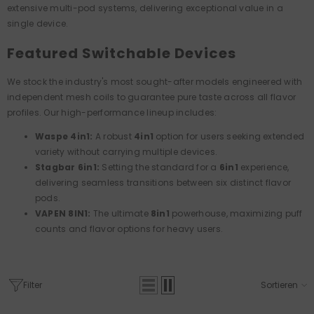
extensive multi-pod systems, delivering exceptional value in a
single device.
Featured Switchable Devices
We stock the industry's most sought-after models engineered with
independent mesh coils to guarantee pure taste across all flavor
profiles. Our high-performance lineup includes:
Waspe 4in1:
A robust
4in1
option for users seeking extended
variety without carrying multiple devices.
Stagbar 6in1:
Setting the standard for a
6in1
experience,
delivering seamless transitions between six distinct flavor
pods.
VAPEN 8IN1:
The ultimate
8in1
powerhouse, maximizing puff
counts and flavor options for heavy users.
Filter
Sortieren