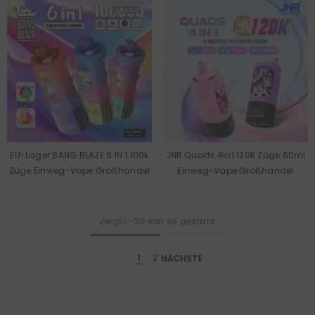
EU-Lager BANG BLAZE 6 IN 1 100k
JNR Quads 4in1 120K Züge 60ml
Züge Einweg-Vape Großhandel
Einweg-Vape Großhandel
Zeigt
1
-
20
von 38 gesamt
1
2
NÄCHSTE