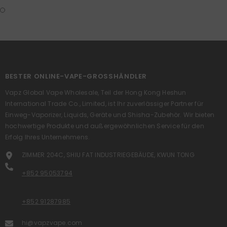
BESTER ONLINE-VAPE-GROSSHÄNDLER
Vapz Global Vape Wholesale, Teil der Hong Kong Heshun
International Trade Co., Limited, ist Ihr zuverlässiger Partner für
Einweg-Vaporizer, Liquids, Geräte und Shisha-Zubehör. Wir bieten
hochwertige Produkte und außergewöhnlichen Service für den
Erfolg Ihres Unternehmens.
ZIMMER 204C, SHIU FAT INDUSTRIEGEBÄUDE, KWUN TONG
+852 95053794
+852 91287985
hi@vapzvape.com