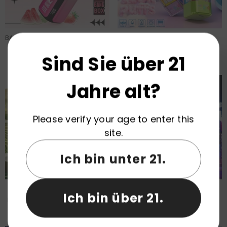
BANGBOX 4 IN 1 160 Puffs Einweg-
EU-Lager UOR 4IN1 120K Puffs
Vape Großhandel
Einweg-Vape Großhandel
Sind Sie über 21
Jahre alt?
Please verify your age to enter this
site.
Ich bin unter 21.
EU-Lager FIZZY MAX III PRO 120K
EU Lager Stagbar 6 IN 1 180K
Ich bin über 21.
Puffs Einweg-Vape Großhandel
Züge Einweg Vape Großhandel