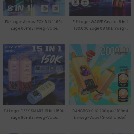
EU-Lager Airmez FOX 8 IN 1 160k
EU-Lager WASPE Crystal 8 In 1
Züge 60ml Einweg-Vape
180.000 Züge 68 Ml Einweg-
Großhandel
Vape Großhandel
EU Lager FIZZY SMART 15 IN 1 150k
BANGBOX 8IN1 200kpuff 100ml
Züge 80ml Einweg-Vape
Einweg-Vape (Großhandel)
Großhandel