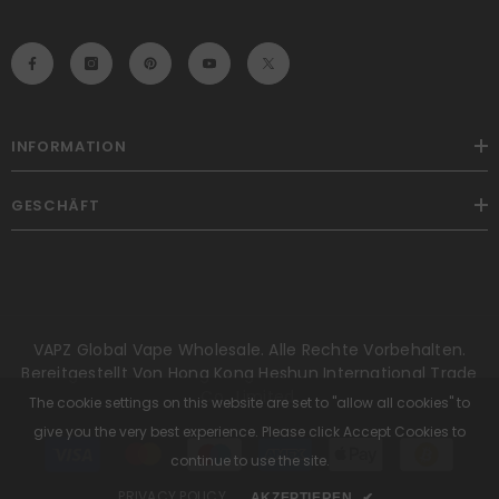
INFORMATION
GESCHÄFT
VAPZ Global Vape Wholesale. Alle Rechte Vorbehalten.
Bereitgestellt Von Hong Kong Heshun International Trade
Co., Limited.
The cookie settings on this website are set to "allow all cookies" to
give you the very best experience. Please click Accept Cookies to
Zahlungsmethoden
continue to use the site.
PRIVACY POLICY
AKZEPTIEREN
✔