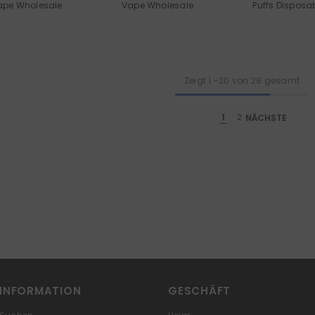
Vape Wholesale
Vape Wholesale
Puffs Disposa
Zeigt
1
-
20
von 28 gesamt
1
2
NÄCHSTE
INFORMATION
GESCHÄFT