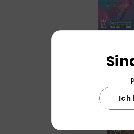
BANGBOX 20000 P
Sin
Vape Groß
P
Ich 