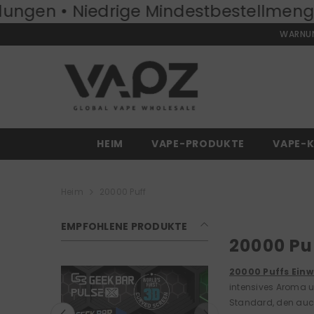
Mindestbestellmenge:
ZUM INHALT SPRINGEN
50 Stück
Kosten
WARNUNG
HEIM
VAPE-PRODUKTE
VAPE-K
Heim
20000 Puff
EMPFOHLENE PRODUKTE
20000 Pu
20000 Puffs Einw
intensives Aroma u
Standard, den auch