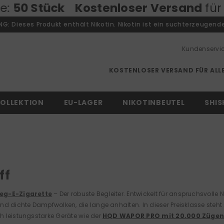
loser Versand
für alle Bestellungen •
: Dieses Produkt enthält Nikotin. Nikotin ist ein suchterzeugende
Kundenservi
KOSTENLOSER VERSAND FÜR ALLE
OLLEKTION
EU-LAGER
NIKOTINBEUTEL
SHIS
ff
eg-E-Zigarette
– Der robuste Begleiter.
Entwickelt für anspruchsvolle 
nd dichte Dampfwolken, die lange anhalten. In dieser Preisklasse steht
 leistungsstarke Geräte wie der
HQD WAPOR PRO mit 20.000 Züge