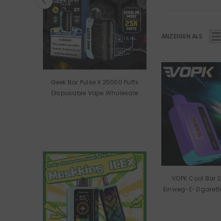
ANZEIGEN ALS
 50000
Geek Bar Pulse X 25000 Puffs
rette
Disposable Vape Wholesale
VOPK Cool Bar 
Einweg-E-Zigaret