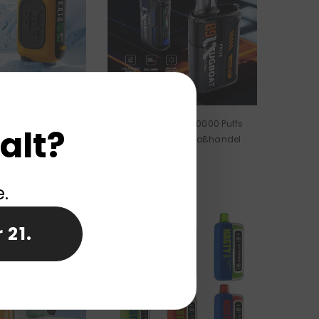
0000 Puffs Einweg-
TUGBOAT Pulse 20000 Puffs
alt?
Großhandel
Einweg-Vape Großhandel
e.
 21.