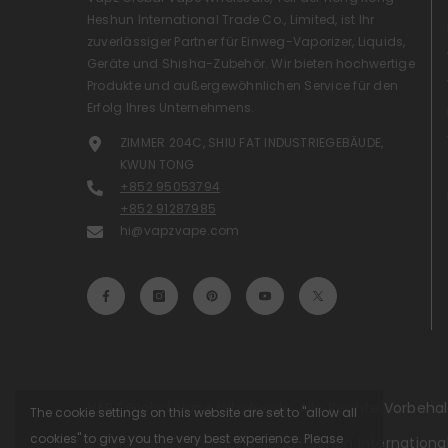
Heshun International Trade Co., Limited, ist Ihr
zuverlässiger Partner für Einweg-Vaporizer, Liquids,
Geräte und Shisha-Zubehör. Wir bieten hochwertige
Produkte und außergewöhnlichen Service für den
Erfolg Ihres Unternehmens.
ZIMMER 204C, SHIU FAT INDUSTRIEGEBÄUDE,
KWUN TONG
+852 95053794
+852 91287985
hi@vapzvape.com
VAPZ Global Vape Wholesale. Alle Rechte Vorbehal
The cookie settings on this website are set to "allow all
cookies" to give you the very best experience. Please
Bereitgestellt Von Hong Kong Heshun International