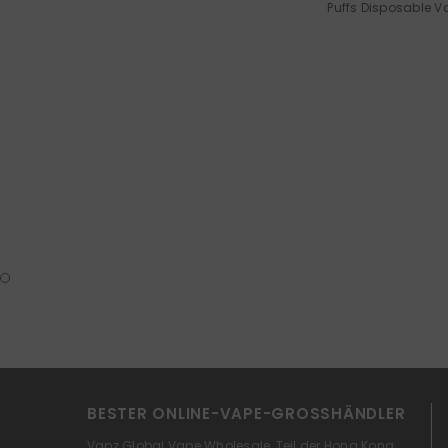
Puffs Disposable 
BESTER ONLINE-VAPE-GROSSHÄNDLER
Vapz Global Vape Wholesale, Teil der Hong Kong