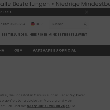
 Niedrige Mindestbestellmenge:
50 Stü
r Stoff.
ce
852 95053794
DE
EN
 BESTELLUNGEN. NIEDRIGER MINDESTBESTELLWERT.
RU
DE
HA
OEM
VAPZVAPE EU OFFICIAL
Nutzer, die ungestörten Genuss suchen. Jeder Zug bietet
 sorgenfreie Langlebigkeit im Vordergrund – ein
n
erfüllen.
und der
Nasty Bar XL 20000 Züge
Die