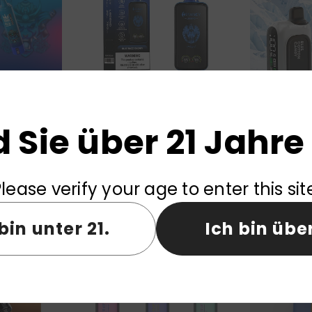
uffs Einweg-
EU-Lager HIFANCY LEGEND 20000
Instabar WT 2
d Sie über 21 Jahre 
handel
Züge Einweg-E-Zigarette
Vape 
Großhandel
lease verify your age to enter this sit
bin unter 21.
Ich bin über