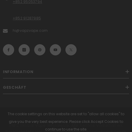
+852 95053794
+852 91287985
hi@vapzvape.com
INFORMATION
GESCHÄFT
The cookie settings on this website are set to "allow all cookies" to
give you the very best experience. Please click Accept Cookies to
VAPZ Global Vape Wholesale. Alle Rechte Vorbehalten.
continue to use the site.
Bereitgestellt Von Hong Kong Heshun International Trade