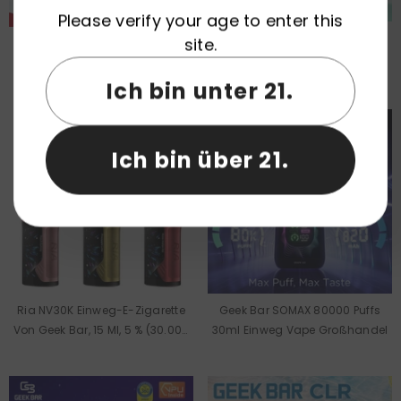
Please verify your age to enter this
site.
🎄 Geek Bar Pulse X
Geek Bar 2GO 50000 Züge
Weihnachtsedition 25000 Puffs
Einweg-Vape Großhandel
Einweg-Vape Großhandel
Ich bin unter 21.
Ich bin über 21.
Ria NV30K Einweg-E-Zigarette
Geek Bar SOMAX 80000 Puffs
Von Geek Bar, 15 Ml, 5 % (30.000
30ml Einweg Vape Großhandel
Züge)