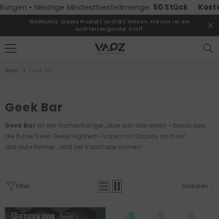
ZUM INHALT SPRINGEN
gen • Niedrige Mindestbestellmenge:
50 Stück
Kostenlos
WARNUNG: Dieses Produkt enthält Nikotin. Nikotin ist ein
suchterzeugender Stoff.
Heim
Geek Bar
Geek Bar
Geek Bar
ist der Gamechanger, über den alle reden – besonders
die Pulse-Serie. Diese Hightech-Vapes mit Display sind der
absolute Renner. Jetzt bei VapzVape sichern!
Filter
Sortieren