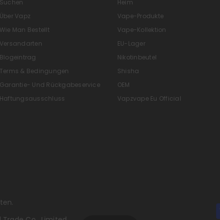
Suchen
Heim
Über Vapz
Vape-Produkte
Wie Man Bestellt
Vape-Kollektion
Versandarten
EU-Lager
Blogeintrag
Nikotinbeutel
Terms & Bedingungen
Shisha
Garantie- Und Rückgabeservice
OEM
Haftungsausschluss
Vapzvape Eu Official
ten.
 Trade Co., Limited.