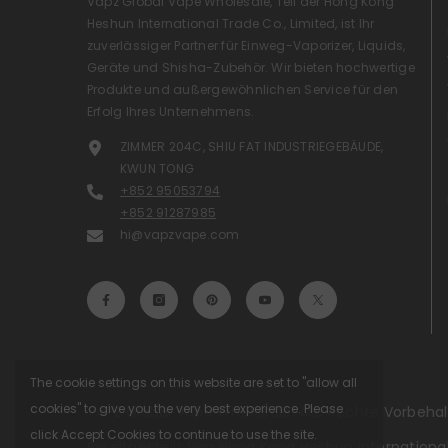
Vapz Global Vape Wholesale, Teil der Hong Kong
Heshun International Trade Co., Limited, ist Ihr
zuverlässiger Partner für Einweg-Vaporizer, Liquids,
Geräte und Shisha-Zubehör. Wir bieten hochwertige
Produkte und außergewöhnlichen Service für den
Erfolg Ihres Unternehmens.
ZIMMER 204C, SHIU FAT INDUSTRIEGEBÄUDE,
KWUN TONG
+852 95053794
+852 91287985
hi@vapzvape.com
The cookie settings on this website are set to "allow all
cookies" to give you the very best experience. Please
VAPZ Global Vape Wholesale. Alle Rechte Vorbehal
click Accept Cookies to continue to use the site.
Bereitgestellt Von Hong Kong Heshun International