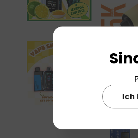
Sin
EU-Lager HIFANCY
P
Züge Einweg-E
Großhan
Ich 