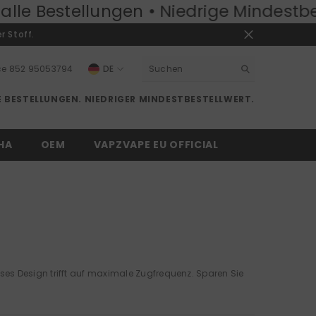
ellungen • Niedrige Mindestbestellmen
r Stoff.
ce
852 95053794
DE
EN
 BESTELLUNGEN. NIEDRIGER MINDESTBESTELLWERT.
RU
DE
HA
OEM
VAPZVAPE EU OFFICIAL
öses Design trifft auf maximale Zugfrequenz. Sparen Sie