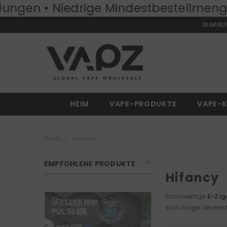
 Niedrige Mindestbestellmenge:
ZUM INHALT SPRINGEN
50 Stüc
WARNUNG
HEIM
VAPE-PRODUKTE
VAPE-K
Heim
Hifancy
EMPFOHLENE PRODUKTE
Hifancy
Hochwertige
E-Zig
sich lange Lieferze