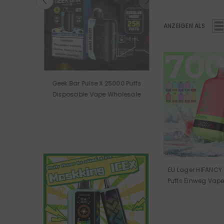
ANZEIGEN ALS
 50000
Geek Bar Pulse X 25000 Puffs
rette
Disposable Vape Wholesale
EU Lager HIFANCY
Puffs Einweg Vap