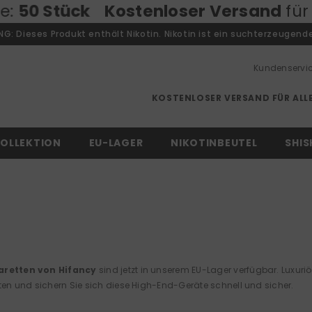
k
Kostenloser Versand
für alle Best
: Dieses Produkt enthält Nikotin. Nikotin ist ein suchterzeugende
Kundenservi
KOSTENLOSER VERSAND FÜR ALLE
OLLEKTION
EU-LAGER
NIKOTINBEUTEL
SHIS
aretten von Hifancy
sind jetzt in unserem EU-Lager verfügbar. Luxuri
iten und sichern Sie sich diese High-End-Geräte schnell und sicher.