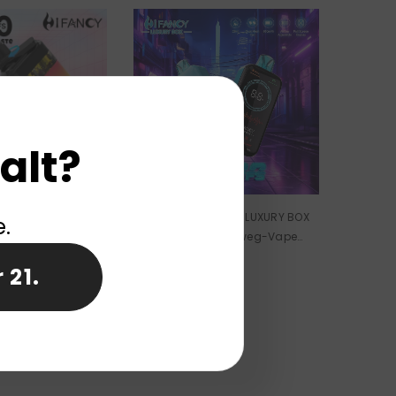
alt?
FANCY TWINS 35000
EU-Lager HIFANCY LUXURY BOX
e.
eg-E-Zigarette
18000 Züge Einweg-Vape
oßhandel
Großhandel
 21.