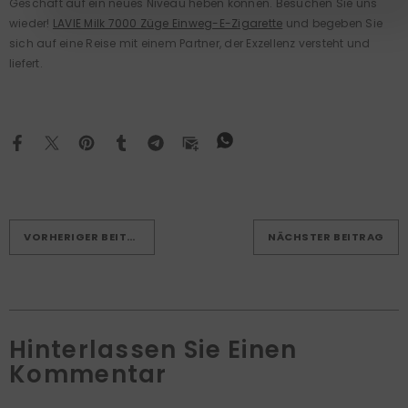
Geschäft auf ein neues Niveau heben können. Besuchen Sie uns
wieder!
LAVIE Milk 7000 Züge Einweg-E-Zigarette
und begeben Sie
sich auf eine Reise mit einem Partner, der Exzellenz versteht und
liefert.
VORHERIGER BEITRAG
NÄCHSTER BEITRAG
Hinterlassen Sie Einen
Kommentar