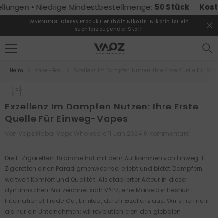
ZUM INHALT SPRINGEN
ngen • Niedrige Mindestbestellmenge:
50 Stück
Kostenlo
WARNUNG: Dieses Produkt enthält Nikotin. Nikotin ist ein
suchterzeugender Stoff.
Heim
Vape-Blog
Exzellenz Im Dampfen Nutzen: Ihre Erste Quelle Für Ei
Exzellenz Im Dampfen Nutzen: Ihre Erste
Quelle Für Einweg-Vapes
Von
VapzGlobal Vape Wholesale
11 Jan 2024
0 Kommentare
Die E-Zigaretten-Branche hat mit dem Aufkommen von Einweg-E-
Zigaretten einen Paradigmenwechsel erlebt und bietet Dampfern
weltweit Komfort und Qualität. Als etablierter Akteur in dieser
dynamischen Ära zeichnet sich VAPZ, eine Marke der Heshun
International Trade Co., Limited, durch Exzellenz aus. Wir sind mehr
als nur ein Unternehmen; wir revolutionieren den globalen