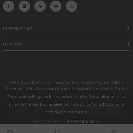
INFORMATION
GESCHÄFT
VAPZ Global Vape Wholesale. Alle Rechte Vorbehalten.
Bereitgestellt Von Hong Kong Heshun International Trade
Co., Limited.
The cookie settings on this website are set to "allow all cookies" to
give you the very best experience. Please click Accept Cookies to
Zahlungsmethoden
continue to use the site.
PRIVACY POLICY
AKZEPTIEREN
✔