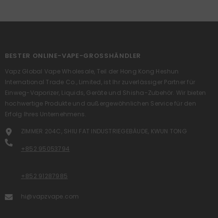
BESTER ONLINE-VAPE-GROSSHÄNDLER
Vapz Global Vape Wholesale, Teil der Hong Kong Heshun
International Trade Co., Limited, ist Ihr zuverlässiger Partner für
Einweg-Vaporizer, Liquids, Geräte und Shisha-Zubehör. Wir bieten
hochwertige Produkte und außergewöhnlichen Service für den
Erfolg Ihres Unternehmens.
ZIMMER 204C, SHIU FAT INDUSTRIEGEBÄUDE, KWUN TONG
+852 95053794
+852 91287985
hi@vapzvape.com