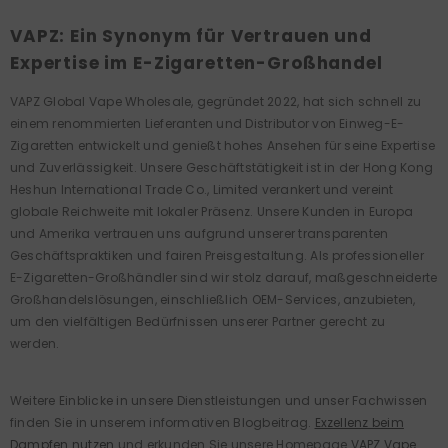
VAPZ: Ein Synonym für Vertrauen und
Expertise im E-Zigaretten-Großhandel
VAPZ Global Vape Wholesale, gegründet 2022, hat sich schnell zu
einem renommierten Lieferanten und Distributor von Einweg-E-
Zigaretten entwickelt und genießt hohes Ansehen für seine Expertise
und Zuverlässigkeit. Unsere Geschäftstätigkeit ist in der Hong Kong
Heshun International Trade Co., Limited verankert und vereint
globale Reichweite mit lokaler Präsenz. Unsere Kunden in Europa
und Amerika vertrauen uns aufgrund unserer transparenten
Geschäftspraktiken und fairen Preisgestaltung. Als professioneller
E-Zigaretten-Großhändler sind wir stolz darauf, maßgeschneiderte
Großhandelslösungen, einschließlich OEM-Services, anzubieten,
um den vielfältigen Bedürfnissen unserer Partner gerecht zu
werden.
Weitere Einblicke in unsere Dienstleistungen und unser Fachwissen
finden Sie in unserem informativen Blogbeitrag.
Exzellenz beim
Dampfen nutzen
und erkunden Sie unsere Homepage
VAPZ Vape