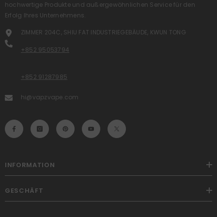
hochwertige Produkte und außergewöhnlichen Service für den
Erfolg Ihres Unternehmens.
ZIMMER 204C, SHIU FAT INDUSTRIEGEBÄUDE, KWUN TONG
+852 95053794
+852 91287985
hi@vapzvape.com
INFORMATION
GESCHÄFT