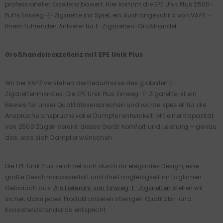
professioneller Exzellenz basiert. Hier kommt die EPE Unik Plus 2500-
Puffs Einweg-E-Zigarette ins Spiel, ein Aushängeschild von VAPZ –
Ihrem führenden Anbieter für E-Zigaretten-Großhandel.
Großhandelsexzellenz mit EPE Unik Plus
Wir bei VAPZ verstehen die Bedürfnisse des globalen E-
Zigarettenmarktes. Die EPE Unik Plus Einweg-E-Zigarette ist ein
Beweis für unser Qualitätsversprechen und wurde speziell für die
Ansprüche anspruchsvoller Dampfer entwickelt. Mit einer Kapazität
von 2500 Zügen vereint dieses Gerät Komfort und Leistung – genau
das, was sich Dampfer wünschen.
Die EPE Unik Plus zeichnet sich durch ihr elegantes Design, eine
große Geschmacksvielfalt und ihre Langlebigkeit im täglichen
Gebrauch aus.
Als Lieferant von Einweg-E-Zigaretten
stellen wir
sicher, dass jedes Produkt unseren strengen Qualitäts- und
Konsistenzstandards entspricht.