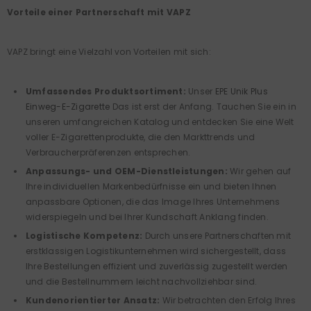
Vorteile einer Partnerschaft mit VAPZ
VAPZ bringt eine Vielzahl von Vorteilen mit sich:
Umfassendes Produktsortiment:
Unser
EPE Unik Plus
Einweg-E-Zigarette
Das ist erst der Anfang. Tauchen Sie ein in
unseren umfangreichen Katalog und entdecken Sie eine Welt
voller E-Zigarettenprodukte, die den Markttrends und
Verbraucherpräferenzen entsprechen.
Anpassungs- und OEM-Dienstleistungen:
Wir gehen auf
Ihre individuellen Markenbedürfnisse ein und bieten Ihnen
anpassbare Optionen, die das Image Ihres Unternehmens
widerspiegeln und bei Ihrer Kundschaft Anklang finden.
Logistische Kompetenz:
Durch unsere Partnerschaften mit
erstklassigen Logistikunternehmen wird sichergestellt, dass
Ihre Bestellungen effizient und zuverlässig zugestellt werden
und die Bestellnummern leicht nachvollziehbar sind.
Kundenorientierter Ansatz:
Wir betrachten den Erfolg Ihres