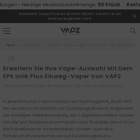
ZUM INHALT SPRINGEN
gen • Niedrige Mindestbestellmenge:
50 Stück
Kostenlos
WARNUNG: Dieses Produkt enthält Nikotin. Nikotin ist ein
suchterzeugender Stoff.
Heim
Vape-Blog
Erweitern Sie Ihre Vape-Auswahl Mit Dem EPE Unik Plu
Erweitern Sie Ihre Vape-Auswahl Mit Dem
EPE Unik Plus Einweg-Vaper Von VAPZ
Von
VapzGlobal Vape Wholesale
10 Jan 2024
0 Kommentare
In einer Branche, in der Innovation auf Nachfrage trifft, sticht VAPZ
als Leuchtturm für Qualität und Zuverlässigkeit hervor. Angesichts
der ständigen Weiterentwicklung des E-Zigarettenmarktes suchen
Händler und Distributoren permanent nach Produkten, die nicht nur
die Endverbraucher zufriedenstellen, sondern auch eine
Partnerschaft versprechen, die auf Zuverlässigkeit und