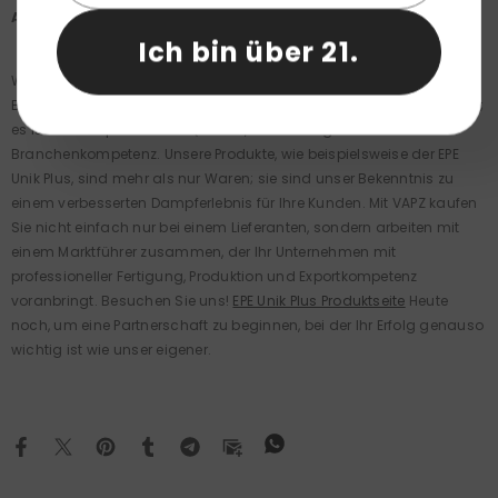
Abschluss
Ich bin über 21.
Wenn Sie größere Einkäufe planen oder Sonderanfertigungen in
Betracht ziehen, denken Sie daran: VAPZ ist mehr als nur eine Marke;
es ist ein Versprechen für Qualität, Zuverlässigkeit und
Branchenkompetenz. Unsere Produkte, wie beispielsweise der EPE
Unik Plus, sind mehr als nur Waren; sie sind unser Bekenntnis zu
einem verbesserten Dampferlebnis für Ihre Kunden. Mit VAPZ kaufen
Sie nicht einfach nur bei einem Lieferanten, sondern arbeiten mit
einem Marktführer zusammen, der Ihr Unternehmen mit
professioneller Fertigung, Produktion und Exportkompetenz
voranbringt. Besuchen Sie uns!
EPE Unik Plus Produktseite
Heute
noch, um eine Partnerschaft zu beginnen, bei der Ihr Erfolg genauso
wichtig ist wie unser eigener.