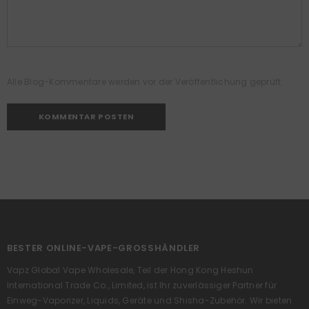
Alle Blog-Kommentare werden vor der Veröffentlichung geprüft
BESTER ONLINE-VAPE-GROSSHÄNDLER
Vapz Global Vape Wholesale, Teil der Hong Kong Heshun
International Trade Co., Limited, ist Ihr zuverlässiger Partner für
Einweg-Vaporizer, Liquids, Geräte und Shisha-Zubehör. Wir bieten