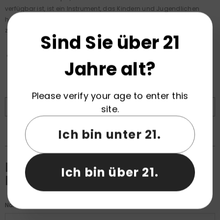
verfügbar ist, ist ein Instrument, das Kindern und Jugendlichen
helfen kann, ihre E-Zigaretten-Abhängigkeit zu überwinden, und
zwar in Verbindung mit anderen Unterstützungsmechanismen."
Sind Sie über 21
Jahre alt?
Please verify your age to enter this
VORHERIGER BEITRAG
NÄCHSTER BEITRAG
site.
Ich bin unter 21.
Hinterlassen Sie Einen
Ich bin über 21.
Kommentar
Name