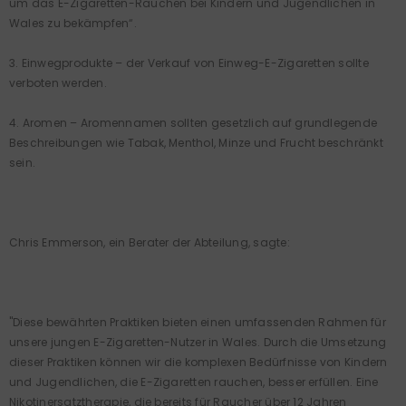
um das E-Zigaretten-Rauchen bei Kindern und Jugendlichen in
Wales zu bekämpfen“.
3. Einwegprodukte – der Verkauf von Einweg-E-Zigaretten sollte
verboten werden.
4. Aromen – Aromennamen sollten gesetzlich auf grundlegende
Beschreibungen wie Tabak, Menthol, Minze und Frucht beschränkt
sein.
Chris Emmerson, ein Berater der Abteilung, sagte:
"Diese bewährten Praktiken bieten einen umfassenden Rahmen für
unsere jungen E-Zigaretten-Nutzer in Wales. Durch die Umsetzung
dieser Praktiken können wir die komplexen Bedürfnisse von Kindern
und Jugendlichen, die E-Zigaretten rauchen, besser erfüllen. Eine
Nikotinersatztherapie, die bereits für Raucher über 12 Jahren