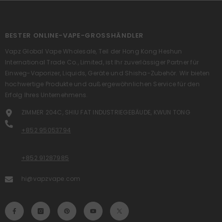
BESTER ONLINE-VAPE-GROSSHÄNDLER
Vapz Global Vape Wholesale, Teil der Hong Kong Heshun
International Trade Co., Limited, ist Ihr zuverlässiger Partner für
Einweg-Vaporizer, Liquids, Geräte und Shisha-Zubehör. Wir bieten
hochwertige Produkte und außergewöhnlichen Service für den
Erfolg Ihres Unternehmens.
ZIMMER 204C, SHIU FAT INDUSTRIEGEBÄUDE, KWUN TONG
+852 95053794
+852 91287985
hi@vapzvape.com