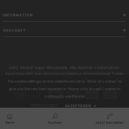
INFORMATION
GESCHÄFT
VAPZ Global Vape Wholesale. Alle Rechte Vorbehalten.
Bereitgestellt Von Hong Kong Heshun International Trade
Co., Limited.
The cookie settings on this website are set to "allow all cookies" to
give you the very best experience. Please click Accept Cookies to
Zahlungsmethoden
continue to use the site.
PRIVACY POLICY
AKZEPTIEREN
✔
Heim
Suchen
Jetzt bestellen