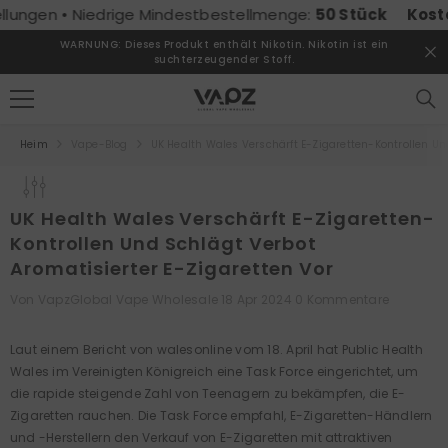
ZUM INHALT SPRINGEN
ungen • Niedrige Mindestbestellmenge:
50 Stück
Kostenl
WARNUNG: Dieses Produkt enthält Nikotin. Nikotin ist ein
suchterzeugender Stoff.
Heim
Vape-Blog
UK Health Wales Verschärft E-Zigaretten-Kontrollen Un
UK Health Wales Verschärft E-Zigaretten-
Kontrollen Und Schlägt Verbot
Aromatisierter E-Zigaretten Vor
Von
VapzGlobal Vape Wholesale
18 Apr 2024
0 Kommentare
Laut einem Bericht von walesonline vom 18. April hat Public Health
Wales im Vereinigten Königreich eine Task Force eingerichtet, um
die rapide steigende Zahl von Teenagern zu bekämpfen, die E-
Zigaretten rauchen. Die Task Force empfahl, E-Zigaretten-Händlern
und -Herstellern den Verkauf von E-Zigaretten mit attraktiven