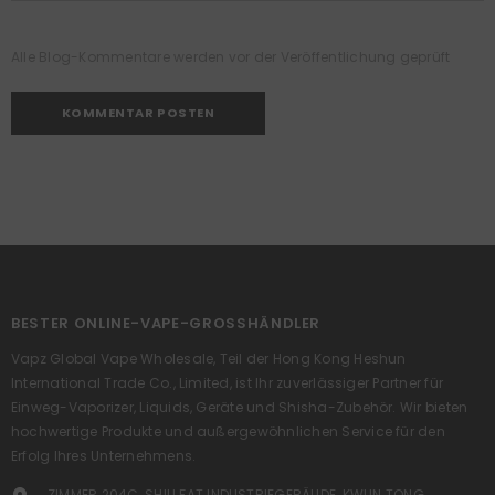
Alle Blog-Kommentare werden vor der Veröffentlichung geprüft
BESTER ONLINE-VAPE-GROSSHÄNDLER
Vapz Global Vape Wholesale, Teil der Hong Kong Heshun
International Trade Co., Limited, ist Ihr zuverlässiger Partner für
Einweg-Vaporizer, Liquids, Geräte und Shisha-Zubehör. Wir bieten
hochwertige Produkte und außergewöhnlichen Service für den
Erfolg Ihres Unternehmens.
ZIMMER 204C, SHIU FAT INDUSTRIEGEBÄUDE, KWUN TONG