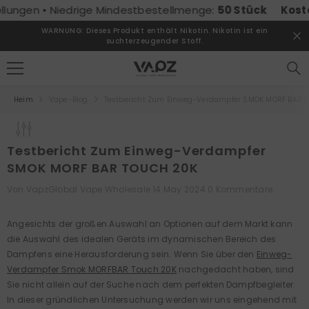
ZUM INHALT SPRINGEN
gen • Niedrige Mindestbestellmenge:
50 Stück
Kostenlo
WARNUNG: Dieses Produkt enthält Nikotin. Nikotin ist ein
suchterzeugender Stoff.
Heim
Vape-Blog
Testbericht Zum Einweg-Verdampfer SMOK MORF BAR 
Testbericht Zum Einweg-Verdampfer
SMOK MORF BAR TOUCH 20K
Von
VapzGlobal Vape Wholesale
14 May 2024
0 Kommentare
Angesichts der großen Auswahl an Optionen auf dem Markt kann
die Auswahl des idealen Geräts im dynamischen Bereich des
Dampfens eine Herausforderung sein. Wenn Sie über den
Einweg-
Verdampfer Smok MORFBAR Touch 20K
nachgedacht haben, sind
Sie nicht allein auf der Suche nach dem perfekten Dampfbegleiter.
In dieser gründlichen Untersuchung werden wir uns eingehend mit