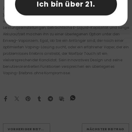
Ich bin über 21.
Zusammenfassend ist der
Smok MORFBAR Touch 20K Disposable
Vape
eine überzeugende Wahl für alle, die Wert auf Funktionalität
und Komfort legen. Seine Touchscreen-Technologie, anpassbaren
Leistungseinstellungen, beträchtliche E-Liquid-Kapazität und lange
Akkulaufzeit machen ihn zu einer überlegenen Option unter den
Einweg-Vaporizern. Egal, ob Sie ein Anfänger sind, der nach einer
optimierten Vaping-Lösung sucht, oder ein erfahrener Vaper, der ein
problemloses Erlebnis anstrebt, der Morfbar Touch ist ein
vielversprechender Kandidat. Sein innovatives Design und seine
benutzerorientierten Funktionen versprechen ein überlegenes
Vaping-Erlebnis ohne Kompromisse.
VORHERIGER BEITRAG
NÄCHSTER BEITRAG