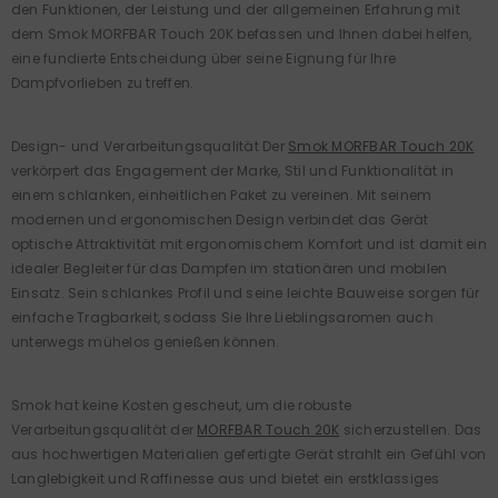
den Funktionen, der Leistung und der allgemeinen Erfahrung mit
dem Smok MORFBAR Touch 20K befassen und Ihnen dabei helfen,
eine fundierte Entscheidung über seine Eignung für Ihre
Dampfvorlieben zu treffen.
Design- und Verarbeitungsqualität Der
Smok MORFBAR Touch 20K
verkörpert das Engagement der Marke, Stil und Funktionalität in
einem schlanken, einheitlichen Paket zu vereinen. Mit seinem
modernen und ergonomischen Design verbindet das Gerät
optische Attraktivität mit ergonomischem Komfort und ist damit ein
idealer Begleiter für das Dampfen im stationären und mobilen
Einsatz. Sein schlankes Profil und seine leichte Bauweise sorgen für
einfache Tragbarkeit, sodass Sie Ihre Lieblingsaromen auch
unterwegs mühelos genießen können.
Smok hat keine Kosten gescheut, um die robuste
Verarbeitungsqualität der
MORFBAR Touch 20K
sicherzustellen. Das
aus hochwertigen Materialien gefertigte Gerät strahlt ein Gefühl von
Langlebigkeit und Raffinesse aus und bietet ein erstklassiges