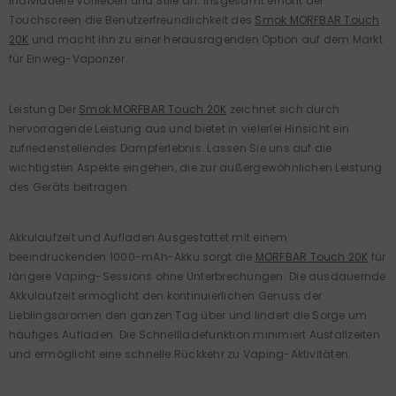
individuelle Vorlieben und Stile an. Insgesamt erhöht der
Touchscreen die Benutzerfreundlichkeit des
Smok MORFBAR Touch
20K
und macht ihn zu einer herausragenden Option auf dem Markt
für Einweg-Vaporizer.
Leistung Der
Smok MORFBAR Touch 20K
zeichnet sich durch
hervorragende Leistung aus und bietet in vielerlei Hinsicht ein
zufriedenstellendes Dampferlebnis. Lassen Sie uns auf die
wichtigsten Aspekte eingehen, die zur außergewöhnlichen Leistung
des Geräts beitragen:
Akkulaufzeit und Aufladen Ausgestattet mit einem
beeindruckenden 1000-mAh-Akku sorgt die
MORFBAR Touch 20K
für
längere Vaping-Sessions ohne Unterbrechungen. Die ausdauernde
Akkulaufzeit ermöglicht den kontinuierlichen Genuss der
Lieblingsaromen den ganzen Tag über und lindert die Sorge um
häufiges Aufladen. Die Schnellladefunktion minimiert Ausfallzeiten
und ermöglicht eine schnelle Rückkehr zu Vaping-Aktivitäten.