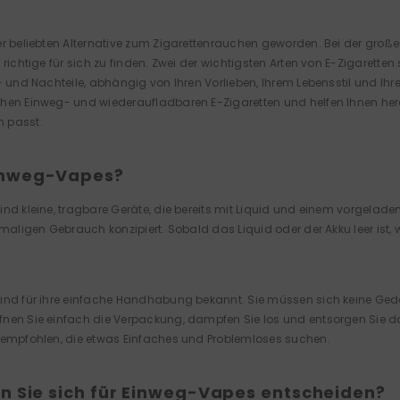
er beliebten Alternative zum Zigarettenrauchen geworden. Bei der gro
 richtige für sich zu finden. Zwei der wichtigsten Arten von E-Zigarett
- und Nachteile, abhängig von Ihren Vorlieben, Ihrem Lebensstil und Ihr
hen Einweg- und wiederaufladbaren E-Zigaretten und helfen Ihnen her
 passt.
inweg-Vapes?
ind kleine, tragbare Geräte, die bereits mit Liquid und einem vorgelad
nmaligen Gebrauch konzipiert. Sobald das Liquid oder der Akku leer ist,
.
ind für ihre einfache Handhabung bekannt. Sie müssen sich keine Ge
nen Sie einfach die Verpackung, dampfen Sie los und entsorgen Sie da
 empfohlen, die etwas Einfaches und Problemloses suchen.
n Sie sich für Einweg-Vapes entscheiden?