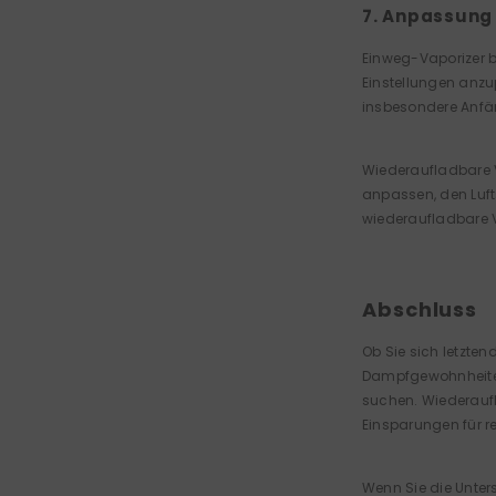
7. Anpassung
Einweg-Vaporizer b
Einstellungen anzu
insbesondere Anfän
Wiederaufladbare V
anpassen, den Luft
wiederaufladbare V
Abschluss
Ob Sie sich letzte
Dampfgewohnheiten 
suchen. Wiederaufl
Einsparungen für 
Wenn Sie die Unters