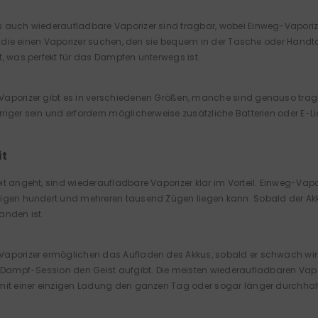
 auch wiederaufladbare Vaporizer sind tragbar, wobei Einweg-Vaporizer 
le, die einen Vaporizer suchen, den sie bequem in der Tasche oder Han
t, was perfekt für das Dampfen unterwegs ist.
aporizer gibt es in verschiedenen Größen, manche sind genauso tragba
riger sein und erfordern möglicherweise zusätzliche Batterien oder E-L
it
t angeht, sind wiederaufladbare Vaporizer klar im Vorteil. Einweg-Vapor
igen hundert und mehreren tausend Zügen liegen kann. Sobald der Akk
anden ist.
Vaporizer ermöglichen das Aufladen des Akkus, sobald er schwach wi
r Dampf-Session den Geist aufgibt. Die meisten wiederaufladbaren Vapor
mit einer einzigen Ladung den ganzen Tag oder sogar länger durchhal