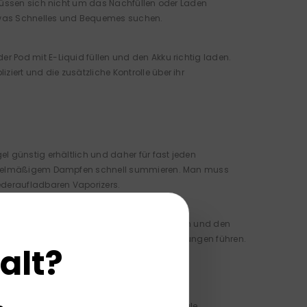
 müssen sich nicht um das Nachfüllen oder Laden
 etwas Schnelles und Bequemes suchen.
 Pod mit E-Liquid füllen und den Akku richtig laden.
ert und die zusätzliche Kontrolle über ihr
l günstig erhältlich und daher für fast jeden
i regelmäßigem Dampfen schnell summieren. Man muss
ederaufladbaren Vaporizers.
ld. Da man das Gerät mit E-Liquid nachfüllen und den
s im Laufe der Zeit zu erheblichen Einsparungen führen.
alt?
umweltfreundlichere Option. Da sie viele Male