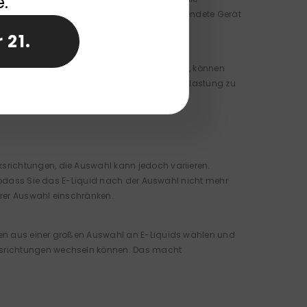
e.
l. Bei Einweg-Vaporizern landet jedes verwendete Gerät
 21.
und einige Teile, wie Batterien und Tanks, können
rdnungsgemäß zu entsorgen, um die Umweltbelastung zu
srichtungen, die Auswahl kann jedoch variieren.
, sodass Sie das E-Liquid nach der Auswahl nicht mehr
hrer Auswahl einschränken.
nen aus einer großen Auswahl an E-Liquids wählen und
ksrichtungen wechseln können. Das macht