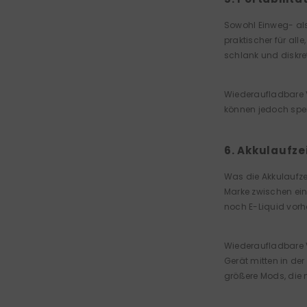
Sowohl Einweg- als
praktischer für al
schlank und diskre
Wiederaufladbare V
können jedoch sper
6. Akkulaufze
Was die Akkulaufzei
Marke zwischen ein
noch E-Liquid vorh
Wiederaufladbare 
Gerät mitten in de
größere Mods, die 