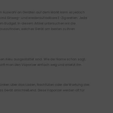
ßen Auswahl an Geräten auf dem Markt kann es jedoch
en sind Einweg- und wiederaufladbare E-Zigaretten. Jede
em Budget. In diesem Artikel untersuchen wir die
auszufinden, welches Gerät am besten zu Ihren
enen Akku ausgestattet sind. Wie der Name schon sagt,
 wirft man den Vaporizer einfach weg und ersetzt ihn
danken über das Laden, Nachfüllen oder die Wartung des
s Gerät anschließend. Diese Vaporizer werden oft für