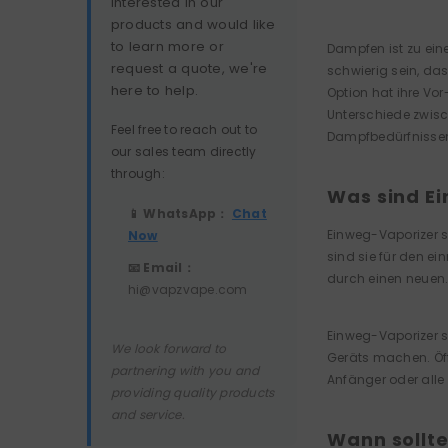
interested in our
products and would like
to learn more or
Dampfen ist zu ein
request a quote, we're
schwierig sein, das
here to help.
Option hat ihre Vor
Unterschiede zwisc
Feel free to reach out to
Dampfbedürfnissen
our sales team directly
through:
Was sind E
📱 WhatsApp：
Chat
Einweg-Vaporizer s
Now
sind sie für den ei
📧 Email：
durch einen neuen
hi@vapzvape.com
Einweg-Vaporizer s
We look forward to
Geräts machen. Öff
partnering with you and
Anfänger oder alle
providing quality products
and service.
Wann sollte