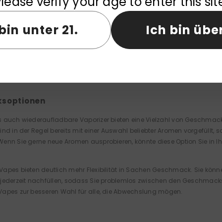
lease verify your age to enter this sit
rden können, entsteht im Vergleich zu Einweg-Vaporizern weniger Abfal
Umweltverschmutzung beitragen kann.
bin unter 21.
Ich bin über
Vapes hingegen reduzieren die Menge an weggeworfenen Gegenständen, 
ennoch ist es wichtig, gebrauchte E-Liquid-Behälter und Batterien o
ksoptionen
 auch wiederaufladbare Vaporizer bieten eine Vielzahl von Geschmack
ind in der Regel bereits mit einer Auswahl beliebter Aromen vorgefüllt
enn Sie gerne neue Aromen ausprobieren, könnte diese Option Sie in I
apes bieten deutlich mehr Flexibilität in Sachen Geschmack. Sie kön
 jederzeit nachfüllen, sodass Sie problemlos zwischen den Geschmac
apes zur besseren Wahl für alle, die Abwechslung mögen.
t