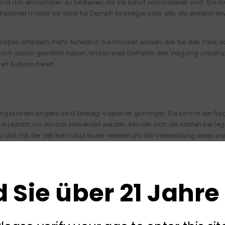
ind am einfachsten zu bedienen, da sie sofort einsatzbereit sind. Sie
fachheit macht sie ideal für Dampf-Einsteiger oder alle, die einfach
apes erfordern mehr Aufwand. Sie müssen wissen, wie Sie den Tank oder
doch daran gewöhnt haben, finden viele Dampfer den Vorgang unkomplizi
den Aufwand wert.
gskosten angeht, sind Einweg-Vaporizer günstiger. Sie sind in der Rege
 sie jedoch nur einmal verwendet werden, können sich die Kosten be
, und mit der Zeit kann das teurer werden als die Verwendung eines wi
apes sind zwar in der Anschaffung teurer, sparen aber langfristig Ge
, muss man nicht ständig neue Geräte kaufen. Für Vieldampfer kann die
d Sie über 21 Jahre 
wirkungen
ie Umwelt sorgen, sind wiederaufladbare Vaporizer im Allgemeinen die 