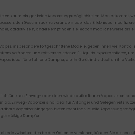
ieten kaum bis gar keine Anpassungsmöglichkeiten. Man bekommt, was 
passen, den Geschmack zu verändern oder das Erlebnis zu modifizieren
ger, attraktiv sein, andere empfinden sie jedoch möglicherweise als 
apes, insbesondere fortgeschrittene Modelle, geben Ihnen viel Kontrolle
strom verändern und mit verschiedenen E-Liquids experimentieren, um 
apes ideal für erfahrene Dampfer, die ihr Gerät individuell an ihre Vo
ndlich für einen Einweg- oder einen wiederaufladbaren Vaporizer entsch
ab. Einweg-Vaporizer sind ideal für Anfänger und Gelegenheitsnutzer,
adbare Vaporizer hingegen bieten mehr individuelle Anpassungsmöglich
regelmäßige Dampfer.
chiede zwischen den beiden Optionen verstehen, können Sie besser entsch