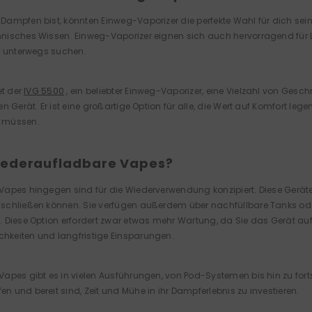
ampfen bist, könnten Einweg-Vaporizer die perfekte Wahl für dich sein.
isches Wissen. Einweg-Vaporizer eignen sich auch hervorragend für Leu
r unterwegs suchen.
et der
IVG 5500
, ein beliebter Einweg-Vaporizer, eine Vielzahl von Ge
n Gerät. Er ist eine großartige Option für alle, die Wert auf Komfort le
 müssen.
iederaufladbare Vapes?
apes hingegen sind für die Wiederverwendung konzipiert. Diese Geräte
chließen können. Sie verfügen außerdem über nachfüllbare Tanks oder 
 Diese Option erfordert zwar etwas mehr Wartung, da Sie das Gerät au
keiten und langfristige Einsparungen.
apes gibt es in vielen Ausführungen, von Pod-Systemen bis hin zu forts
 und bereit sind, Zeit und Mühe in ihr Dampferlebnis zu investieren.