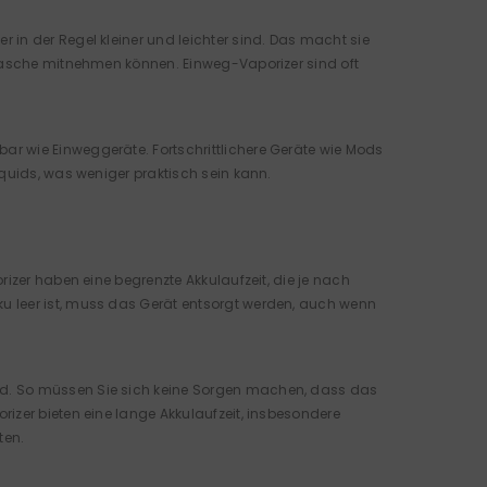
in der Regel kleiner und leichter sind. Das macht sie
dtasche mitnehmen können. Einweg-Vaporizer sind oft
r wie Einweggeräte. Fortschrittlichere Geräte wie Mods
iquids, was weniger praktisch sein kann.
izer haben eine begrenzte Akkulaufzeit, die je nach
u leer ist, muss das Gerät entsorgt werden, auch wenn
rd. So müssen Sie sich keine Sorgen machen, dass das
izer bieten eine lange Akkulaufzeit, insbesondere
ten.