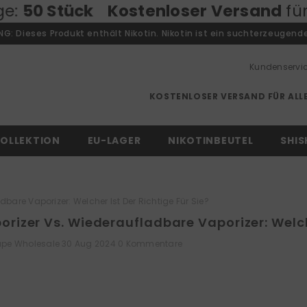
tenloser Versand
für alle Bestellung
: Dieses Produkt enthält Nikotin. Nikotin ist ein suchterzeugende
Kundenservi
KOSTENLOSER VERSAND FÜR ALLE
OLLEKTION
EU-LAGER
NIKOTINBEUTEL
SHIS
bare Vaporizer: Welcher Ist Der Richtige Für Sie?
rizer Vs. Wiederaufladbare Vaporizer: Welche
ape Wholesale
30 Aug 2024
0 Kommentare