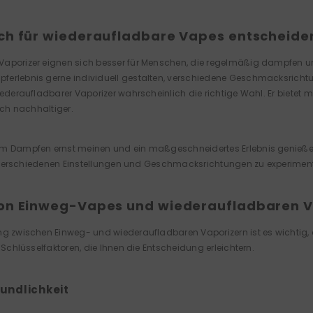
ch für wiederaufladbare Vapes entscheiden
aporizer eignen sich besser für Menschen, die regelmäßig dampfen und b
erlebnis gerne individuell gestalten, verschiedene Geschmacksrichtu
iederaufladbarer Vaporizer wahrscheinlich die richtige Wahl. Er bietet meh
lich nachhaltiger.
m Dampfen ernst meinen und ein maßgeschneidertes Erlebnis genießen 
mit verschiedenen Einstellungen und Geschmacksrichtungen zu experiment
von Einweg-Vapes und wiederaufladbaren 
ng zwischen Einweg- und wiederaufladbaren Vaporizern ist es wichtig, 
e Schlüsselfaktoren, die Ihnen die Entscheidung erleichtern.
eundlichkeit