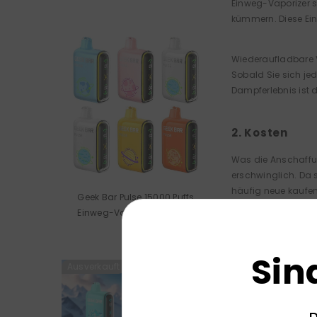
Einweg-Vaporizer s
kümmern. Diese Ein
Wiederaufladbare V
Sobald Sie sich je
Dampferlebnis ist 
2. Kosten
Was die Anschaffun
erschwinglich. Da
häufig neue kaufen
Geek Bar Pulse 15000 Puffs
Einweg-Vape Großhandel
Wiederaufladbare V
Akku aufladen kann
Sin
Ausverkauft
3. Umweltaus
Wenn Sie sich um d