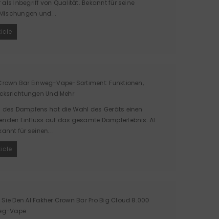
als Inbegriff von Qualität. Bekannt für seine
ischungen und...
ticle
 Crown Bar Einweg-Vape-Sortiment: Funktionen,
ksrichtungen Und Mehr
h des Dampfens hat die Wahl des Geräts einen
enden Einfluss auf das gesamte Dampferlebnis. Al
kannt für seinen...
ticle
 Sie Den Al Fakher Crown Bar Pro Big Cloud 8.000
weg-Vape