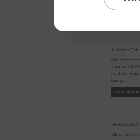
Al-Fakher Tob
Der renommier
spannende Zei
hat beschloss
Design...
Sicht article
WO KANN MAN 
Wir wissen, da