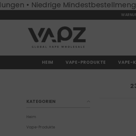
ndestbestellmenge:
ZUM INHALT SPRINGEN
50 Stück
Kostenlo
WARNUNG
HEIM
VAPE-PRODUKTE
VAPE-K
2
KATEGORIEN
Heim
Vape-Produkte