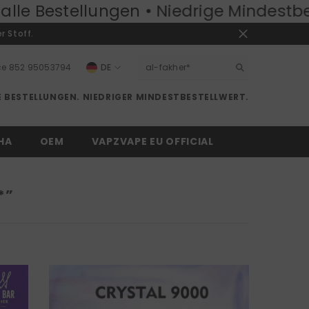
iedrige Mindestbestellmenge:
50 Stück
r Stoff.
ce
852 95053794
DE
EN
 BESTELLUNGEN. NIEDRIGER MINDESTBESTELLWERT.
RU
DE
HA
OEM
VAPZVAPE EU OFFICIAL
*”