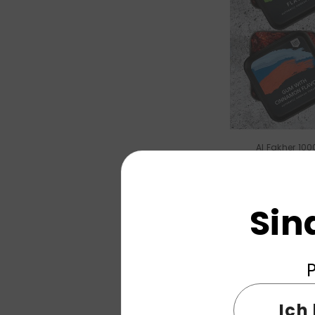
Al Fakher 10
Wasserpfe
Sin
P
Ich 