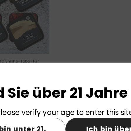
00G Shisha-Tabak Für
ifen (Großhandel)
d Sie über 21 Jahre 
Zeigt
1
-
15
von 23 gesamt
lease verify your age to enter this sit
MEHR ANZEIGEN
bin unter 21.
Ich bin über