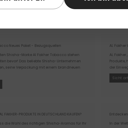
ES GIBT 13 SEITE(N) UND ARTIKEL FÜR '
acco Neues Paket - Bezugsquellen
AL Fakher
ten Shisha-Marke Al Fakher Tobacco stehen
AL Fakher
ten bevor! Das beliebte Shisha-Unternehmen
Produkte, 
en, seine Verpackung mit einem brandneuen
der Einweg
Sicht ar
AL FAKHER-PRODUKTE IN DEUTSCHLAND KAUFEN?
Entdecken
ss die Wahl des richtigen Shisha-Aromas für Ihr
In der Wel