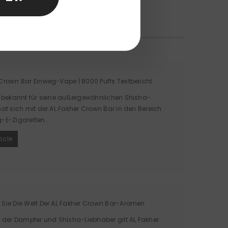
AL-FAKHER*'
 Crown Bar Einweg-Vape | 8000 Puffs Testbericht
 , bekannt für seine außergewöhnlichen Shisha-
hat sich mit der AL Fakher Crown Bar in den Bereich
-E-Zigaretten...
ticle
 Sie Die Welt Der AL Fakher Crown Bar-Aromen
t der Dampfer und Shisha-Liebhaber gilt AL Fakher