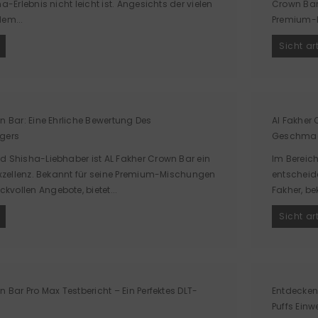
a-Erlebnis nicht leicht ist. Angesichts der vielen
Crown Bar 
em...
Premium-M
Sicht ar
n Bar: Eine Ehrliche Bewertung Des
Al Fakher
gers
Geschmac
d Shisha-Liebhaber ist AL Fakher Crown Bar ein
Im Bereic
Exzellenz. Bekannt für seine Premium-Mischungen
entscheid
vollen Angebote, bietet...
Fakher, be
Sicht ar
n Bar Pro Max Testbericht – Ein Perfektes DLT-
Entdecken
Puffs Ein