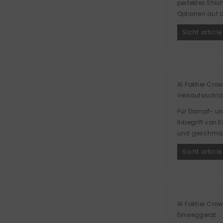
perfektes Shish
Optionen auf d
Sicht article
Al Fakher Crow
Verkaufsschla
Für Dampf- un
Inbegriff von 
und geschmack
Sicht article
Al Fakher Crow
Einweggerät