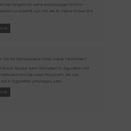
ist seit langem für seine erstklassigen Shisha-
ekannt und betritt nun mit der AL Fakher Crown Bar
..
ticle
n Sie Die Dampfwolken Ihres Vapes Verstärken?
er Boost-Modus beim Dampfen? E-Zigaretten mit
mpfwolke sind bei vielen Rauchern, die von
 auf E-Zigaretten umsteigen, sehr...
ticle