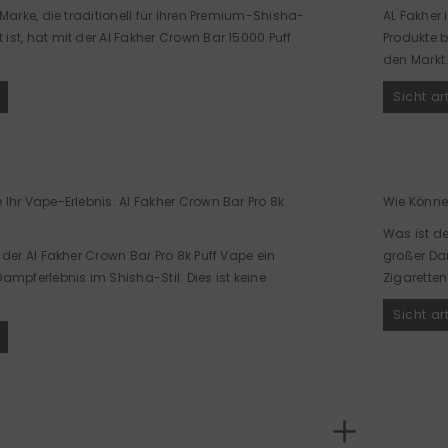
 Marke, die traditionell für ihren Premium-Shisha-
AL Fakher 
ist, hat mit der Al Fakher Crown Bar 15000 Puff
Produkte b
den Markt.
Sicht ar
 Ihr Vape-Erlebnis: Al Fakher Crown Bar Pro 8k
Wie Könne
Was ist d
 der Al Fakher Crown Bar Pro 8k Puff Vape ein
großer Da
Dampferlebnis im Shisha-Stil. Dies ist keine
Zigaretten
Sicht ar