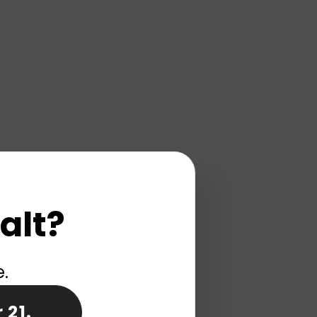
alt?
e.
 21.